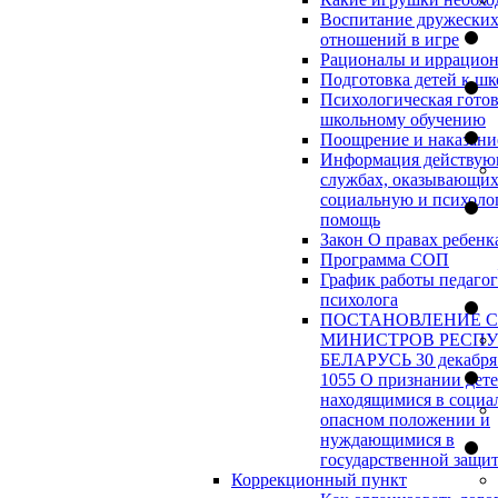
Воспитание дружески
отношений в игре
Рационалы и иррацио
Подготовка детей к шк
Психологическая готов
школьному обучению
Поощрение и наказани
Информация действу
службах, оказывающи
социальную и психоло
помощь
Закон О правах ребенк
Программа СОП
График работы педагог
психолога
ПОСТАНОВЛЕНИЕ 
МИНИСТРОВ РЕСП
БЕЛАРУСЬ 30 декабря 
1055 О признании дет
находящимися в социа
опасном положении и
нуждающимися в
государственной защи
Коррекционный пункт