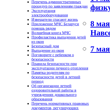
Перечень административных
физк
процедур по заявлениям граждан
Эксплуатация
электрооборудования
Извещатели спасают жизнь
8 мая
Приложение МЧС Беларуси
помощь рядом
Навсе
Волшебная книга МЧС
Профилактика выпадения детей
из окон
Безопасный дом
7 мая
Выпадение из окон
Поговорите с ребенком о
безопасности
Правила безопасности при
эксплуатации печного отопления
Памятка родителям по
безопасности детей в летний
период
Об организации летней
оздоровительной работы в
учреждениях дошкольного
образования
Перечень нормативных правовых
документов, регулирующих