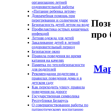
организацию летней
оздоровительной работы
«Питание ребенка летом»
Доврачебная помощь при
Поз
перегревании и солнечном ударе
Безопасность детей летом на воде
Профилактика острых кишечных
про 
инфекций
Летняя одежда для детей
Закаливание детей в летний
оздоровительный период
Безопасное окно
Правила поведения во время
катания на качелях
Памятка по теплобезопасности
Мар
для родителей
Рекомендации родителям о
правилах поведения дома и в
детском саду
Как переходить улицу, правила
поведения на дороге
Государственная символика
Республики Беларусь
О совершенствовании работы по
патриотическому воспитанию