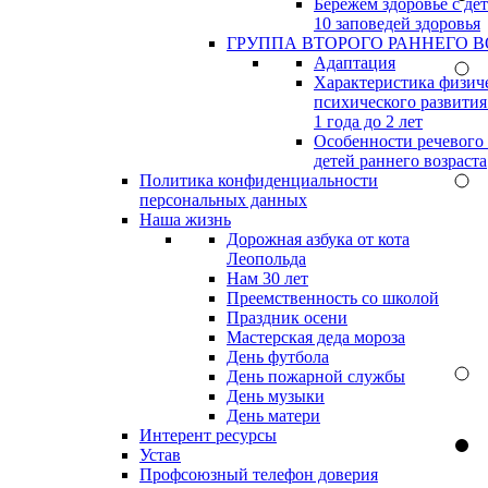
Бережём здоровье с дет
10 заповедей здоровья
ГРУППА ВТОРОГО РАННЕГО В
Адаптация
Характеристика физич
психического развития
1 года до 2 лет
Особенности речевого
детей раннего возраста
Политика конфиденциальности
персональных данных
Наша жизнь
Дорожная азбука от кота
Леопольда
Нам 30 лет
Преемственность со школой
Праздник осени
Мастерская деда мороза
День футбола
День пожарной службы
День музыки
День матери
Интерент ресурсы
Устав
Профсоюзный телефон доверия