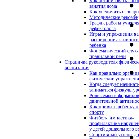
Как организовать лого
занятия дома
Как увеличить словар
Методические рекоме
График работы учителя
дефектолога
Игры и упражнения на
расширение активного
ребенка
Фонематический слух-
правильной речи
Страничка руководителя физическ
воспитания
Как правильно организ
физические упражнени
Когда следует начинат
заниматься физкультур
Роль семьи в формиро
двигательной активно
Как привить ребенку л
спорту
Фитбол-гимнастика-
профилактика нарушен
у детей дошкольного в
Спортивный уголок д