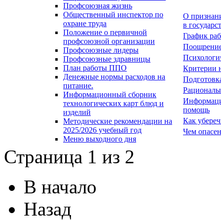
Профсоюзная жизнь
Общественный инспектор по
О признан
охране труда
в государс
Положение о первичной
График раб
профсоюзной организации
Поощрение
Профсоюзные лидеры
Психологи
Профсоюзные здравницы
План работы ППО
Критерии н
Денежные нормы расходов на
Подготовка
питание.
Рационалы
Информационный сборник
Информаци
технологических карт блюд и
помощь
изделий
Как убереч
Методические рекомендации на
2025/2026 учебный год
Чем опасен
Меню выходного дня
Страница 1 из 2
В начало
Назад