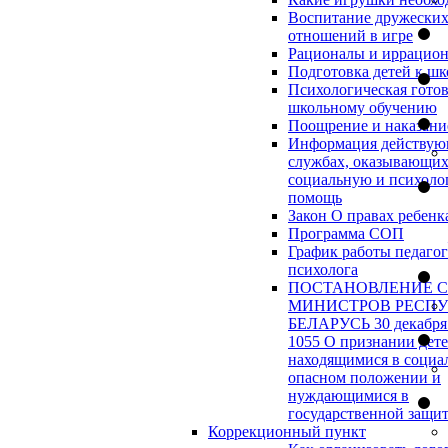
Воспитание дружески
отношений в игре
Рационалы и иррацио
Подготовка детей к шк
Психологическая готов
школьному обучению
Поощрение и наказани
Информация действу
службах, оказывающи
социальную и психоло
помощь
Закон О правах ребенк
Программа СОП
График работы педагог
психолога
ПОСТАНОВЛЕНИЕ 
МИНИСТРОВ РЕСП
БЕЛАРУСЬ 30 декабря 
1055 О признании дет
находящимися в социа
опасном положении и
нуждающимися в
государственной защи
Коррекционный пункт