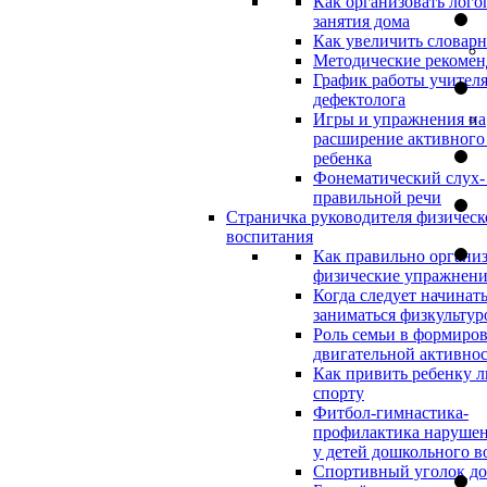
Как организовать лого
занятия дома
Как увеличить словар
Методические рекоме
График работы учителя
дефектолога
Игры и упражнения на
расширение активного
ребенка
Фонематический слух-
правильной речи
Страничка руководителя физическ
воспитания
Как правильно организ
физические упражнени
Когда следует начинат
заниматься физкультур
Роль семьи в формиро
двигательной активно
Как привить ребенку л
спорту
Фитбол-гимнастика-
профилактика нарушен
у детей дошкольного в
Спортивный уголок д