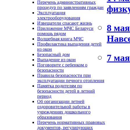
Перечень административных
физк
процедур по заявлениям граждан
Эксплуатация
электрооборудования
Извещатели спасают жизнь
8 мая
Приложение МЧС Беларуси
помощь рядом
Навсе
Волшебная книга МЧС
Профилактика выпадения детей
из окон
Безопасный дом
7 мая
Выпадение из окон
Поговорите с ребенком о
безопасности
Правила безопасности при
эксплуатации печного отопления
Памятка родителям по
безопасности детей в летний
период
Об организации летней
оздоровительной работы в
учреждениях дошкольного
образования
Перечень нормативных правовых
документов, регулирующих