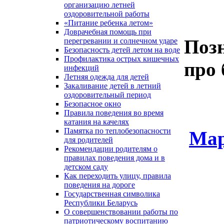
организацию летней
оздоровительной работы
«Питание ребенка летом»
Доврачебная помощь при
Поз
перегревании и солнечном ударе
Безопасность детей летом на воде
Профилактика острых кишечных
про 
инфекций
Летняя одежда для детей
Закаливание детей в летний
оздоровительный период
Безопасное окно
Правила поведения во время
катания на качелях
Памятка по теплобезопасности
Мар
для родителей
Рекомендации родителям о
правилах поведения дома и в
детском саду
Как переходить улицу, правила
поведения на дороге
Государственная символика
Республики Беларусь
О совершенствовании работы по
патриотическому воспитанию