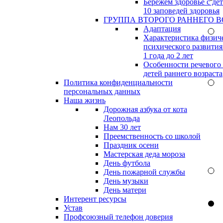
Бережём здоровье с дет
10 заповедей здоровья
ГРУППА ВТОРОГО РАННЕГО В
Адаптация
Характеристика физич
психического развития
1 года до 2 лет
Особенности речевого
детей раннего возраста
Политика конфиденциальности
персональных данных
Наша жизнь
Дорожная азбука от кота
Леопольда
Нам 30 лет
Преемственность со школой
Праздник осени
Мастерская деда мороза
День футбола
День пожарной службы
День музыки
День матери
Интерент ресурсы
Устав
Профсоюзный телефон доверия