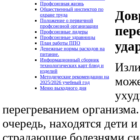
Профсоюзная жизнь
Общественный инспектор по
Дов
охране труда
Положение о первичной
пер
профсоюзной организации
Профсоюзные лидеры
Профсоюзные здравницы
уда
План работы ППО
Денежные нормы расходов на
питание.
Информационный сборник
Изли
технологических карт блюд и
изделий
Методические рекомендации на
може
2025/2026 учебный год
Меню выходного дня
ухуд
перегреванием организма.
очередь, находятся дети и
страдающие болезнями с