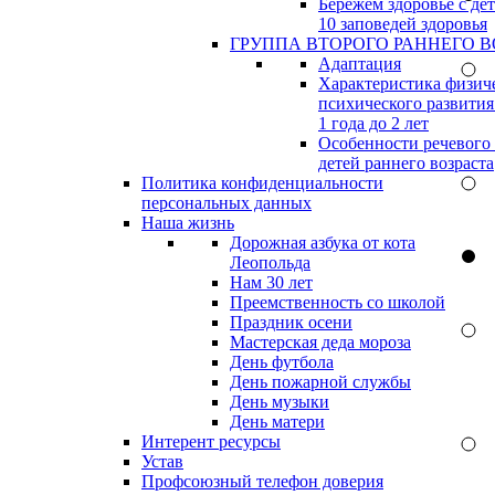
Бережём здоровье с дет
10 заповедей здоровья
ГРУППА ВТОРОГО РАННЕГО В
Адаптация
Характеристика физич
психического развития
1 года до 2 лет
Особенности речевого
детей раннего возраста
Политика конфиденциальности
персональных данных
Наша жизнь
Дорожная азбука от кота
Леопольда
Нам 30 лет
Преемственность со школой
Праздник осени
Мастерская деда мороза
День футбола
День пожарной службы
День музыки
День матери
Интерент ресурсы
Устав
Профсоюзный телефон доверия