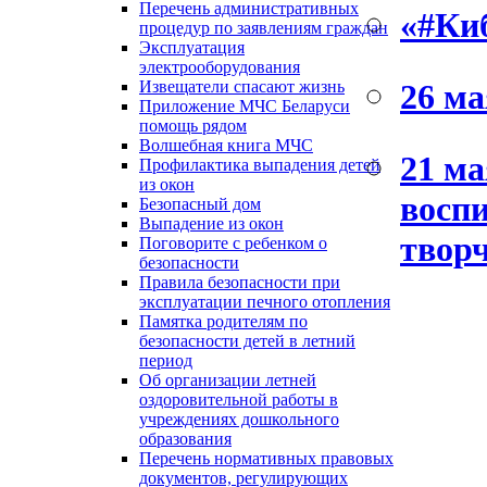
Перечень административных
«#Ки
процедур по заявлениям граждан
Эксплуатация
электрооборудования
26 ма
Извещатели спасают жизнь
Приложение МЧС Беларуси
помощь рядом
Волшебная книга МЧС
21 ма
Профилактика выпадения детей
из окон
воспи
Безопасный дом
Выпадение из окон
творч
Поговорите с ребенком о
безопасности
Правила безопасности при
эксплуатации печного отопления
Памятка родителям по
безопасности детей в летний
период
Об организации летней
оздоровительной работы в
учреждениях дошкольного
образования
Перечень нормативных правовых
документов, регулирующих