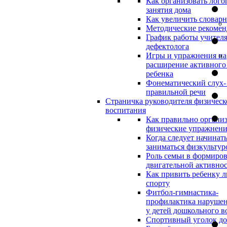
Как организовать лого
занятия дома
Как увеличить словар
Методические рекоме
График работы учителя
дефектолога
Игры и упражнения на
расширение активного
ребенка
Фонематический слух-
правильной речи
Страничка руководителя физическ
воспитания
Как правильно организ
физические упражнени
Когда следует начинат
заниматься физкультур
Роль семьи в формиро
двигательной активно
Как привить ребенку л
спорту
Фитбол-гимнастика-
профилактика нарушен
у детей дошкольного в
Спортивный уголок д