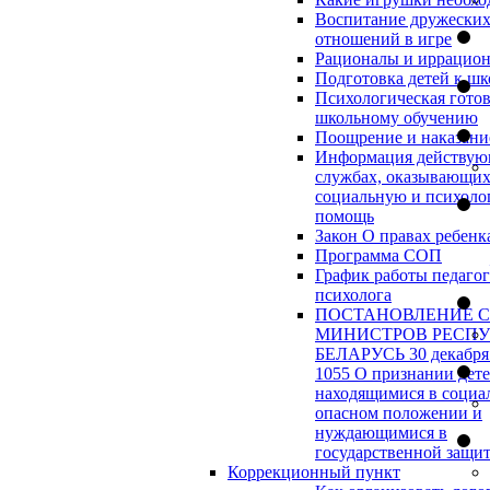
Воспитание дружески
отношений в игре
Рационалы и иррацио
Подготовка детей к шк
Психологическая готов
школьному обучению
Поощрение и наказани
Информация действу
службах, оказывающи
социальную и психоло
помощь
Закон О правах ребенк
Программа СОП
График работы педагог
психолога
ПОСТАНОВЛЕНИЕ 
МИНИСТРОВ РЕСП
БЕЛАРУСЬ 30 декабря 
1055 О признании дет
находящимися в социа
опасном положении и
нуждающимися в
государственной защи
Коррекционный пункт