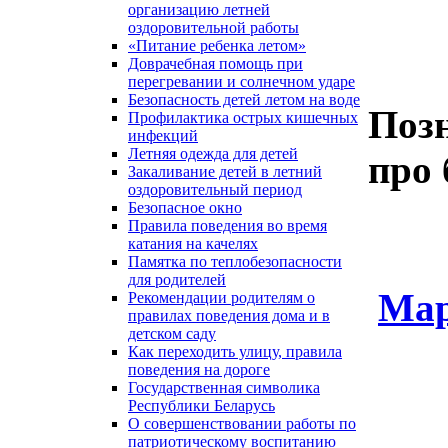
организацию летней
оздоровительной работы
«Питание ребенка летом»
Доврачебная помощь при
перегревании и солнечном ударе
Безопасность детей летом на воде
Поз
Профилактика острых кишечных
инфекций
Летняя одежда для детей
про 
Закаливание детей в летний
оздоровительный период
Безопасное окно
Правила поведения во время
катания на качелях
Памятка по теплобезопасности
для родителей
Мар
Рекомендации родителям о
правилах поведения дома и в
детском саду
Как переходить улицу, правила
поведения на дороге
Государственная символика
Республики Беларусь
О совершенствовании работы по
патриотическому воспитанию