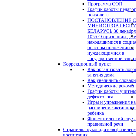
Программа СОП
График работы педагог
психолога
ПОСТАНОВЛЕНИЕ 
МИНИСТРОВ РЕСП
БЕЛАРУСЬ 30 декабря 
1055 О признании дет
находящимися в социа
опасном положении и
нуждающимися в
государственной защи
Коррекционный пункт
Как организовать лого
занятия дома
Как увеличить словар
Методические рекоме
График работы учителя
дефектолога
Игры и упражнения на
расширение активного
ребенка
Фонематический слух-
правильной речи
Страничка руководителя физическ
воспитания