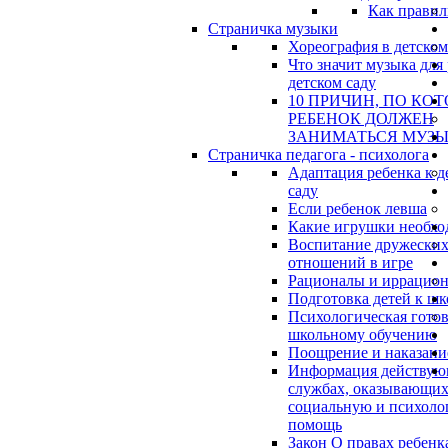
Как правил
Страничка музыки
Хореография в детском
Что значит музыка для 
детском саду
10 ПРИЧИН, ПО КО
РЕБЕНОК ДОЛЖЕН
ЗАНИМАТЬСЯ МУЗ
Страничка педагога - психолога
Адаптация ребенка к д
саду
Если ребенок левша
Какие игрушки необхо
Воспитание дружески
отношений в игре
Рационалы и иррацио
Подготовка детей к шк
Психологическая готов
школьному обучению
Поощрение и наказани
Информация действу
службах, оказывающи
социальную и психоло
помощь
Закон О правах ребенк