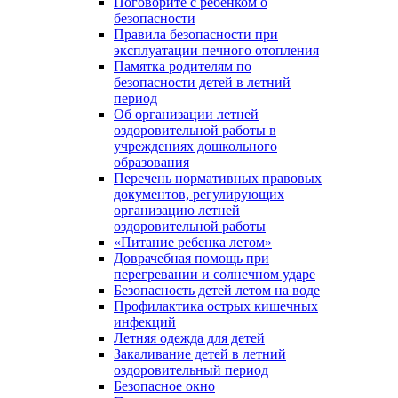
Поговорите с ребенком о
безопасности
Правила безопасности при
эксплуатации печного отопления
Памятка родителям по
безопасности детей в летний
период
Об организации летней
оздоровительной работы в
учреждениях дошкольного
образования
Перечень нормативных правовых
документов, регулирующих
организацию летней
оздоровительной работы
«Питание ребенка летом»
Доврачебная помощь при
перегревании и солнечном ударе
Безопасность детей летом на воде
Профилактика острых кишечных
инфекций
Летняя одежда для детей
Закаливание детей в летний
оздоровительный период
Безопасное окно