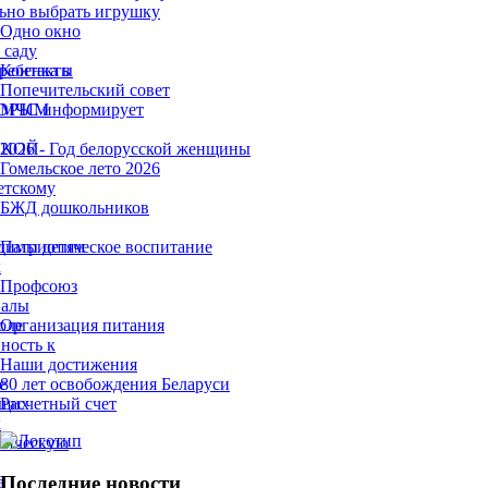
ьно выбрать игрушку
Одно окно
 саду
ребенка в
Контакты
Попечительский совет
ТОРЫМ
МЧС информирует
ЫКОЙ
2026 - Год белорусской женщины
Гомельское лето 2026
етскому
БЖД дошкольников
димы детям
Патриотическое воспитание
х
Профсоюз
налы
оле
Организация питания
ность к
Наши достижения
е
80 лет освобождения Беларуси
ющих
Расчетный счет
х
гическую
Последние новости
а