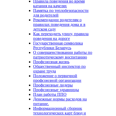
Правила поведения во время
катания на качелях
Памятка по теплобезопасности
для родителей
Рекомендации родителям о
правилах поведения дома и в
детском саду
Как переходить улицу, правила
поведения на дороге
Государственная символика
Республики Беларусь
О совершенствовании работы по
патриотическому воспитанию
Профсоюзная жизнь
Общественный инспектор по
охране труда
Положение о первичной
профсоюзной организации
Профсоюзные лидеры
Профсоюзные здравницы
План работы ППО
Денежные нормы расходов на
питание.
Информационный сборник
технологических карт блюд и