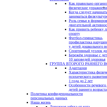
Как правильно организ
физические упражнени
Когда следует начинат
заниматься физкультур
Роль семьи в формиро
двигательной активно
Как привить ребенку л
спорту
Фитбол-гимнастика-
профилактика нарушен
у детей дошкольного в
Спортивный уголок д
Бережём здоровье с дет
10 заповедей здоровья
ГРУППА ВТОРОГО РАННЕГО В
Адаптация
Характеристика физич
психического развития
1 года до 2 лет
Особенности речевого
детей раннего возраста
Политика конфиденциальности
персональных данных
Наша жизнь
Дорожная азбука от кота