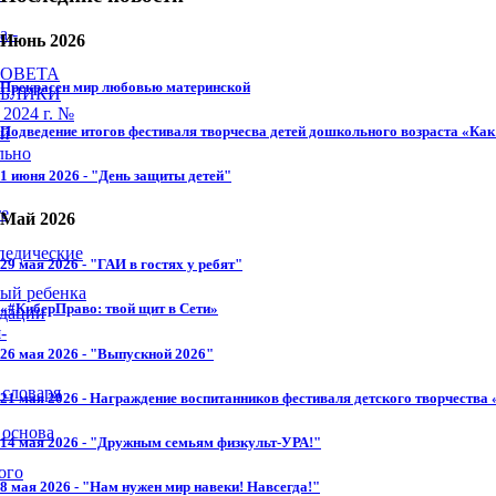
а -
Июнь 2026
СОВЕТА
Прекрасен мир любовью материнской
УБЛИКИ
2024 г. №
Подведение итогов фестиваля творчесва детей дошкольного возраста «Как 
ей
льно
1 июня 2026 - "День защиты детей"
те
Май 2026
педические
29 мая 2026 - "ГАИ в гостях у ребят"
ный ребенка
«#КиберПраво: твой щит в Сети»
ндации
-
26 мая 2026 - "Выпускной 2026"
 словаря
21 мая 2026 - Награждение воспитанников фестиваля детского творчества 
 основа
14 мая 2026 - "Дружным семьям физкульт-УРА!"
ого
8 мая 2026 - "Нам нужен мир навеки! Навсегда!"