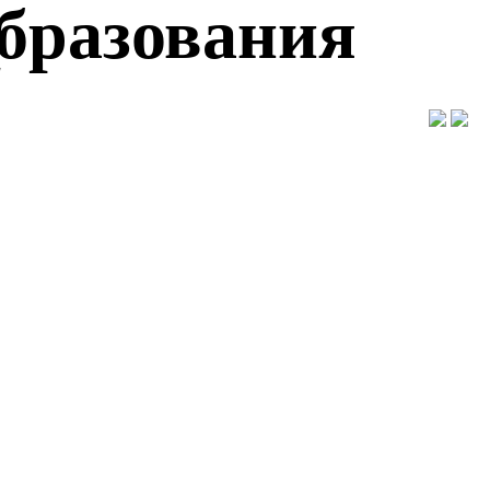
образования
"