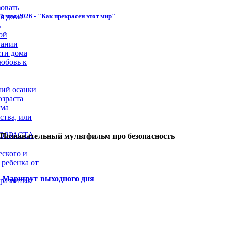
овать
7 мая 2026 - "Как прекрасен этот мир"
я дома
ь
ой
вании
сти дома
юбовь к
ий осанки
озраста
ома
ства, или
ОЗРАСТА
Познавательный мультфильм про безопасность
еского и
 ребенка от
Маршрут выходного дня
 развития