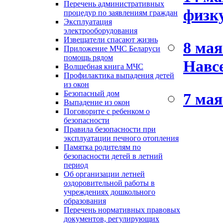
Перечень административных
физк
процедур по заявлениям граждан
Эксплуатация
электрооборудования
Извещатели спасают жизнь
8 мая
Приложение МЧС Беларуси
помощь рядом
Навсе
Волшебная книга МЧС
Профилактика выпадения детей
из окон
Безопасный дом
7 мая
Выпадение из окон
Поговорите с ребенком о
безопасности
Правила безопасности при
эксплуатации печного отопления
Памятка родителям по
безопасности детей в летний
период
Об организации летней
оздоровительной работы в
учреждениях дошкольного
образования
Перечень нормативных правовых
документов, регулирующих