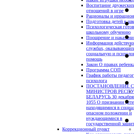
Воспитание дружески
отношений в игре
Рационалы и иррацио
Подготовка детей к шк
Психологическая готов
школьному обучению
Поощрение и наказани
Информация действу
службах, оказывающи
социальную и психоло
помощь
Закон О правах ребенк
Программа СОП
График работы педагог
психолога
ПОСТАНОВЛЕНИЕ 
МИНИСТРОВ РЕСП
БЕЛАРУСЬ 30 декабря 
1055 О признании дет
находящимися в социа
опасном положении и
нуждающимися в
государственной защи
Коррекционный пункт