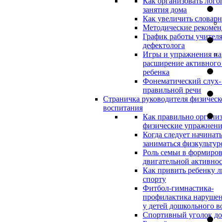
Как организовать лого
занятия дома
Как увеличить словар
Методические рекоме
График работы учителя
дефектолога
Игры и упражнения на
расширение активного
ребенка
Фонематический слух-
правильной речи
Страничка руководителя физическ
воспитания
Как правильно организ
физические упражнени
Когда следует начинат
заниматься физкультур
Роль семьи в формиро
двигательной активно
Как привить ребенку л
спорту
Фитбол-гимнастика-
профилактика нарушен
у детей дошкольного в
Спортивный уголок д