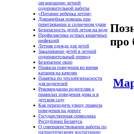
организацию летней
оздоровительной работы
«Питание ребенка летом»
Доврачебная помощь при
Поз
перегревании и солнечном ударе
Безопасность детей летом на воде
Профилактика острых кишечных
про 
инфекций
Летняя одежда для детей
Закаливание детей в летний
оздоровительный период
Безопасное окно
Правила поведения во время
катания на качелях
Памятка по теплобезопасности
Мар
для родителей
Рекомендации родителям о
правилах поведения дома и в
детском саду
Как переходить улицу, правила
поведения на дороге
Государственная символика
Республики Беларусь
О совершенствовании работы по
патриотическому воспитанию