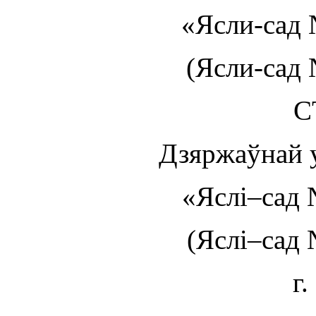
«Ясли-сад 
(Ясли-сад 
С
Дзяржаўнай 
«Яслі–сад 
(Яслі–сад 
г