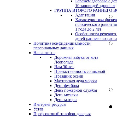
Бережём здоровье с дет
10 заповедей здоровья
ГРУППА ВТОРОГО РАННЕГО В
Адаптация
Характеристика физич
психического развития
1 года до 2 лет
Особенности речевого
детей раннего возраста
Политика конфиденциальности
персональных данных
Наша жизнь
Дорожная азбука от кота
Леопольда
Нам 30 лет
Преемственность со школой
Праздник осени
Мастерская деда мороза
День футбола
День пожарной службы
День музыки
День матери
Интерент ресурсы
Устав
Профсоюзный телефон доверия