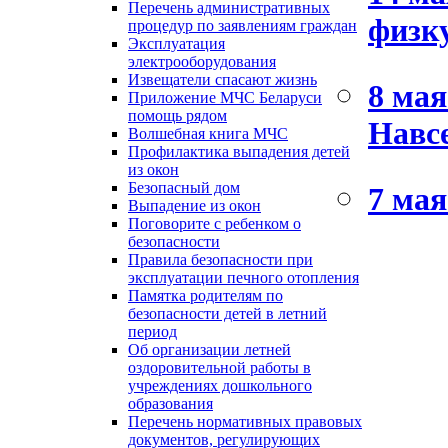
Перечень административных
физк
процедур по заявлениям граждан
Эксплуатация
электрооборудования
Извещатели спасают жизнь
8 мая
Приложение МЧС Беларуси
помощь рядом
Навсе
Волшебная книга МЧС
Профилактика выпадения детей
из окон
Безопасный дом
7 мая
Выпадение из окон
Поговорите с ребенком о
безопасности
Правила безопасности при
эксплуатации печного отопления
Памятка родителям по
безопасности детей в летний
период
Об организации летней
оздоровительной работы в
учреждениях дошкольного
образования
Перечень нормативных правовых
документов, регулирующих