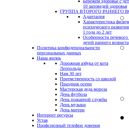
Бережём здоровье с дет
10 заповедей здоровья
ГРУППА ВТОРОГО РАННЕГО В
Адаптация
Характеристика физич
психического развития
1 года до 2 лет
Особенности речевого
детей раннего возраста
Политика конфиденциальности
персональных данных
Наша жизнь
Дорожная азбука от кота
Леопольда
Нам 30 лет
Преемственность со школой
Праздник осени
Мастерская деда мороза
День футбола
День пожарной службы
День музыки
День матери
Интерент ресурсы
Устав
Профсоюзный телефон доверия