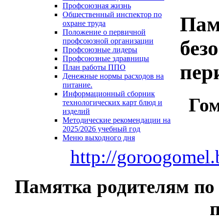
Профсоюзная жизнь
Общественный инспектор по
Пам
охране труда
Положение о первичной
без
профсоюзной организации
Профсоюзные лидеры
Профсоюзные здравницы
пер
План работы ППО
Денежные нормы расходов на
питание.
Информационный сборник
Гом
технологических карт блюд и
изделий
Методические рекомендации на
2025/2026 учебный год
Меню выходного дня
http://goroogomel.
Памятка родителям по 