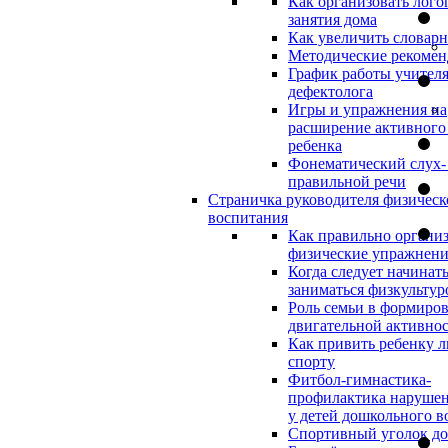
Как организовать лого
занятия дома
Как увеличить словар
Методические рекоме
График работы учителя
дефектолога
Игры и упражнения на
расширение активного
ребенка
Фонематический слух-
правильной речи
Страничка руководителя физическ
воспитания
Как правильно организ
физические упражнени
Когда следует начинат
заниматься физкультур
Роль семьи в формиро
двигательной активно
Как привить ребенку л
спорту
Фитбол-гимнастика-
профилактика нарушен
у детей дошкольного в
Спортивный уголок д