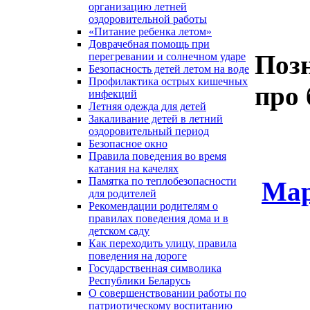
организацию летней
оздоровительной работы
«Питание ребенка летом»
Доврачебная помощь при
Поз
перегревании и солнечном ударе
Безопасность детей летом на воде
Профилактика острых кишечных
про 
инфекций
Летняя одежда для детей
Закаливание детей в летний
оздоровительный период
Безопасное окно
Правила поведения во время
катания на качелях
Памятка по теплобезопасности
Мар
для родителей
Рекомендации родителям о
правилах поведения дома и в
детском саду
Как переходить улицу, правила
поведения на дороге
Государственная символика
Республики Беларусь
О совершенствовании работы по
патриотическому воспитанию