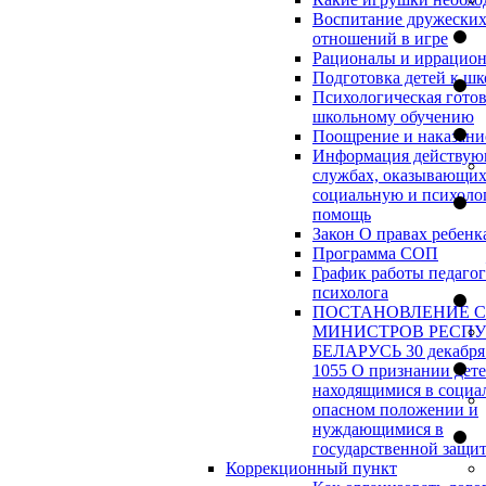
Воспитание дружески
отношений в игре
Рационалы и иррацио
Подготовка детей к шк
Психологическая готов
школьному обучению
Поощрение и наказани
Информация действу
службах, оказывающи
социальную и психоло
помощь
Закон О правах ребенк
Программа СОП
График работы педагог
психолога
ПОСТАНОВЛЕНИЕ 
МИНИСТРОВ РЕСП
БЕЛАРУСЬ 30 декабря 
1055 О признании дет
находящимися в социа
опасном положении и
нуждающимися в
государственной защи
Коррекционный пункт