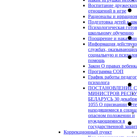
Воспитание дружески
отношений в игре
Рационалы и иррацио
Подготовка детей к шк
Психологическая готов
школьному обучению
Поощрение и наказани
Информация действу
службах, оказывающи
социальную и психоло
помощь
Закон О правах ребенк
Программа СОП
График работы педагог
психолога
ПОСТАНОВЛЕНИЕ 
МИНИСТРОВ РЕСП
БЕЛАРУСЬ 30 декабря 
1055 О признании дет
находящимися в социа
опасном положении и
нуждающимися в
государственной защи
Коррекционный пункт