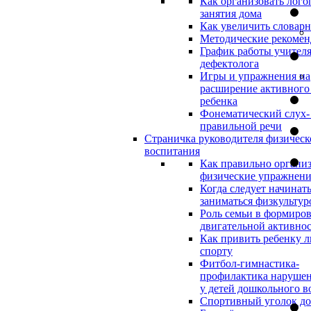
Как организовать лого
занятия дома
Как увеличить словар
Методические рекоме
График работы учителя
дефектолога
Игры и упражнения на
расширение активного
ребенка
Фонематический слух-
правильной речи
Страничка руководителя физическ
воспитания
Как правильно организ
физические упражнени
Когда следует начинат
заниматься физкультур
Роль семьи в формиро
двигательной активно
Как привить ребенку л
спорту
Фитбол-гимнастика-
профилактика нарушен
у детей дошкольного в
Спортивный уголок д