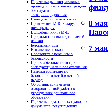
Перечень административных
физк
процедур по заявлениям граждан
Эксплуатация
электрооборудования
Извещатели спасают жизнь
8 мая
Приложение МЧС Беларуси
помощь рядом
Навсе
Волшебная книга МЧС
Профилактика выпадения детей
из окон
Безопасный дом
7 мая
Выпадение из окон
Поговорите с ребенком о
безопасности
Правила безопасности при
эксплуатации печного отопления
Памятка родителям по
безопасности детей в летний
период
Об организации летней
оздоровительной работы в
учреждениях дошкольного
образования
Перечень нормативных правовых
документов, регулирующих