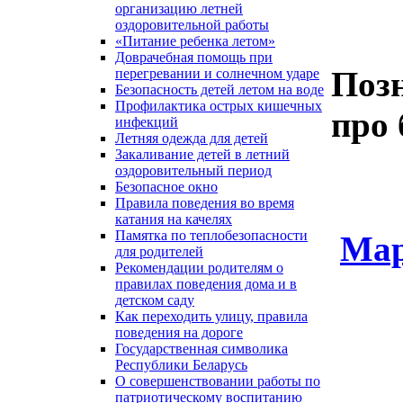
организацию летней
оздоровительной работы
«Питание ребенка летом»
Доврачебная помощь при
Поз
перегревании и солнечном ударе
Безопасность детей летом на воде
Профилактика острых кишечных
про 
инфекций
Летняя одежда для детей
Закаливание детей в летний
оздоровительный период
Безопасное окно
Правила поведения во время
катания на качелях
Памятка по теплобезопасности
Мар
для родителей
Рекомендации родителям о
правилах поведения дома и в
детском саду
Как переходить улицу, правила
поведения на дороге
Государственная символика
Республики Беларусь
О совершенствовании работы по
патриотическому воспитанию