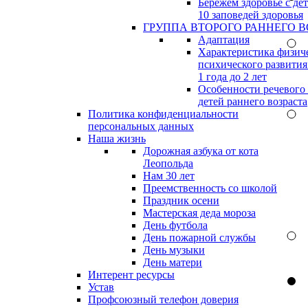
Бережём здоровье с дет
10 заповедей здоровья
ГРУППА ВТОРОГО РАННЕГО В
Адаптация
Характеристика физич
психического развития
1 года до 2 лет
Особенности речевого
детей раннего возраста
Политика конфиденциальности
персональных данных
Наша жизнь
Дорожная азбука от кота
Леопольда
Нам 30 лет
Преемственность со школой
Праздник осени
Мастерская деда мороза
День футбола
День пожарной службы
День музыки
День матери
Интерент ресурсы
Устав
Профсоюзный телефон доверия