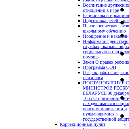
Воспитание дружески
отношений в игре
Рационалы и иррацио
Подготовка детей к шк
Психологическая готов
школьному обучению
Поощрение и наказани
Информация действу
службах, оказывающи
социальную и психоло
помощь
Закон О правах ребенк
Программа СОП
График работы педагог
психолога
ПОСТАНОВЛЕНИЕ 
МИНИСТРОВ РЕСП
БЕЛАРУСЬ 30 декабря 
1055 О признании дет
находящимися в социа
опасном положении и
нуждающимися в
государственной защи
Коррекционный пункт