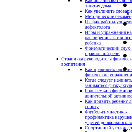
Как организовать лого
занятия дома
Как увеличить словар
Методические рекоме
График работы учителя
дефектолога
Игры и упражнения на
расширение активного
ребенка
Фонематический слух-
правильной речи
Страничка руководителя физическ
воспитания
Как правильно организ
физические упражнени
Когда следует начинат
заниматься физкультур
Роль семьи в формиро
двигательной активно
Как привить ребенку л
спорту
Фитбол-гимнастика-
профилактика нарушен
у детей дошкольного в
Спортивный уголок д