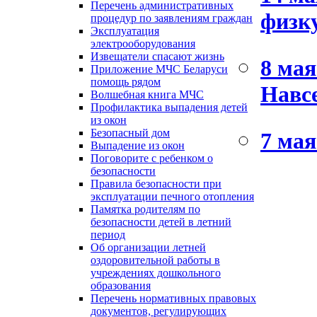
Перечень административных
физк
процедур по заявлениям граждан
Эксплуатация
электрооборудования
Извещатели спасают жизнь
8 мая
Приложение МЧС Беларуси
помощь рядом
Навсе
Волшебная книга МЧС
Профилактика выпадения детей
из окон
Безопасный дом
7 мая
Выпадение из окон
Поговорите с ребенком о
безопасности
Правила безопасности при
эксплуатации печного отопления
Памятка родителям по
безопасности детей в летний
период
Об организации летней
оздоровительной работы в
учреждениях дошкольного
образования
Перечень нормативных правовых
документов, регулирующих