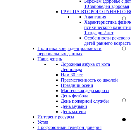
Бережём здоровье с дет
10 заповедей здоровья
ГРУППА ВТОРОГО РАННЕГО В
Адаптация
Характеристика физич
психического развития
1 года до 2 лет
Особенности речевого
детей раннего возраста
Политика конфиденциальности
персональных данных
Наша жизнь
Дорожная азбука от кота
Леопольда
Нам 30 лет
Преемственность со школой
Праздник осени
Мастерская деда мороза
День футбола
День пожарной службы
День музыки
День матери
Интерент ресурсы
Устав
Профсоюзный телефон доверия