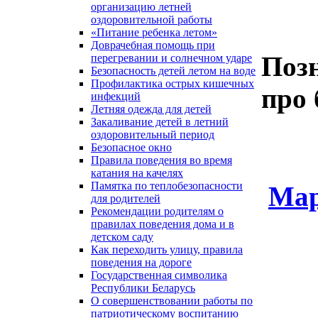
организацию летней
оздоровительной работы
«Питание ребенка летом»
Доврачебная помощь при
Поз
перегревании и солнечном ударе
Безопасность детей летом на воде
Профилактика острых кишечных
про 
инфекций
Летняя одежда для детей
Закаливание детей в летний
оздоровительный период
Безопасное окно
Правила поведения во время
катания на качелях
Памятка по теплобезопасности
Мар
для родителей
Рекомендации родителям о
правилах поведения дома и в
детском саду
Как переходить улицу, правила
поведения на дороге
Государственная символика
Республики Беларусь
О совершенствовании работы по
патриотическому воспитанию