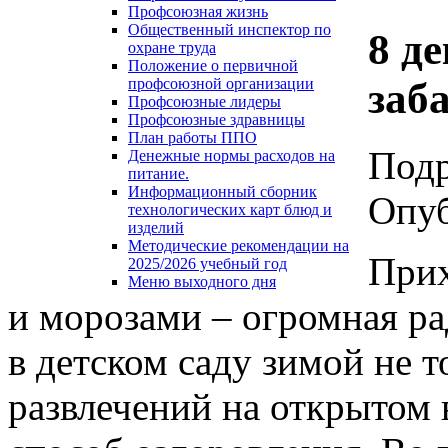
Профсоюзная жизнь
Общественный инспектор по
8 д
охране труда
Положение о первичной
заб
профсоюзной организации
Профсоюзные лидеры
Профсоюзные здравницы
План работы ППО
Под
Денежные нормы расходов на
питание.
Информационный сборник
Опуб
технологических карт блюд и
изделий
Методические рекомендации на
Прих
2025/2026 учебный год
Меню выходного дня
и морозами – огромная ра
в детском саду зимой не т
развлечений на открытом 