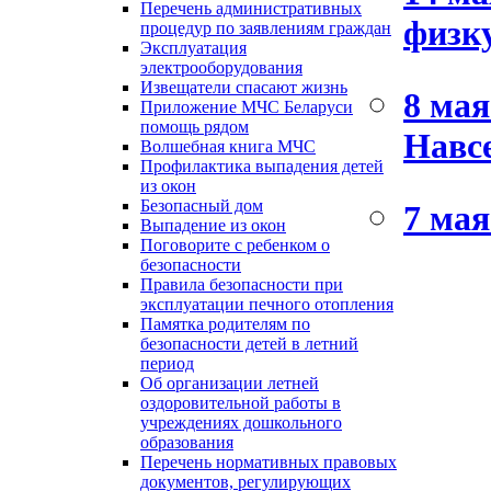
Перечень административных
физк
процедур по заявлениям граждан
Эксплуатация
электрооборудования
Извещатели спасают жизнь
8 мая
Приложение МЧС Беларуси
помощь рядом
Навсе
Волшебная книга МЧС
Профилактика выпадения детей
из окон
Безопасный дом
7 мая
Выпадение из окон
Поговорите с ребенком о
безопасности
Правила безопасности при
эксплуатации печного отопления
Памятка родителям по
безопасности детей в летний
период
Об организации летней
оздоровительной работы в
учреждениях дошкольного
образования
Перечень нормативных правовых
документов, регулирующих