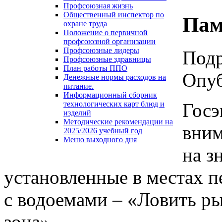
Профсоюзная жизнь
Общественный инспектор по
Пам
охране труда
Положение о первичной
профсоюзной организации
Профсоюзные лидеры
Под
Профсоюзные здравницы
План работы ППО
Опуб
Денежные нормы расходов на
питание.
Информационный сборник
Госэ
технологических карт блюд и
изделий
Методические рекомендации на
вним
2025/2026 учебный год
Меню выходного дня
на з
установленные в местах 
с водоемами – «Ловить ры
зона».