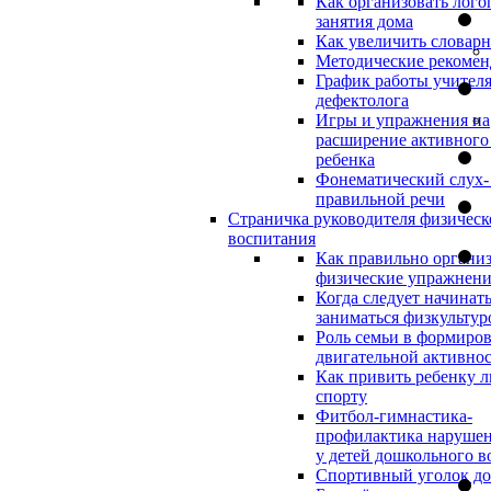
Как организовать лого
занятия дома
Как увеличить словар
Методические рекоме
График работы учителя
дефектолога
Игры и упражнения на
расширение активного
ребенка
Фонематический слух-
правильной речи
Страничка руководителя физическ
воспитания
Как правильно организ
физические упражнени
Когда следует начинат
заниматься физкультур
Роль семьи в формиро
двигательной активно
Как привить ребенку л
спорту
Фитбол-гимнастика-
профилактика нарушен
у детей дошкольного в
Спортивный уголок д