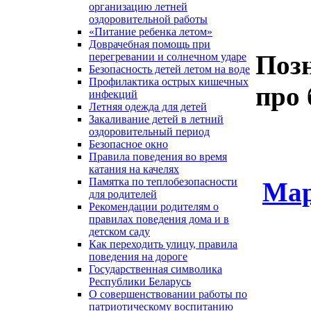
организацию летней
оздоровительной работы
«Питание ребенка летом»
Доврачебная помощь при
Поз
перегревании и солнечном ударе
Безопасность детей летом на воде
Профилактика острых кишечных
про 
инфекций
Летняя одежда для детей
Закаливание детей в летний
оздоровительный период
Безопасное окно
Правила поведения во время
катания на качелях
Памятка по теплобезопасности
Мар
для родителей
Рекомендации родителям о
правилах поведения дома и в
детском саду
Как переходить улицу, правила
поведения на дороге
Государственная символика
Республики Беларусь
О совершенствовании работы по
патриотическому воспитанию