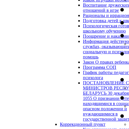
Воспитание дружески
отношений в игре
Рационалы и иррацио
Подготовка детей к шк
Психологическая готов
школьному обучению
Поощрение и наказани
Информация действу
службах, оказывающи
социальную и психоло
помощь
Закон О правах ребенк
Программа СОП
График работы педагог
психолога
ПОСТАНОВЛЕНИЕ 
МИНИСТРОВ РЕСП
БЕЛАРУСЬ 30 декабря 
1055 О признании дет
находящимися в социа
опасном положении и
нуждающимися в
государственной защи
Коррекционный пункт