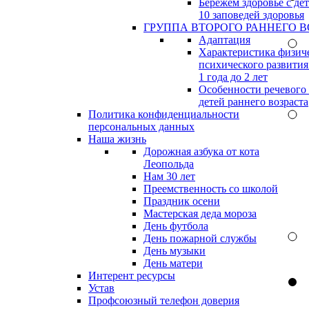
Бережём здоровье с дет
10 заповедей здоровья
ГРУППА ВТОРОГО РАННЕГО В
Адаптация
Характеристика физич
психического развития
1 года до 2 лет
Особенности речевого
детей раннего возраста
Политика конфиденциальности
персональных данных
Наша жизнь
Дорожная азбука от кота
Леопольда
Нам 30 лет
Преемственность со школой
Праздник осени
Мастерская деда мороза
День футбола
День пожарной службы
День музыки
День матери
Интерент ресурсы
Устав
Профсоюзный телефон доверия