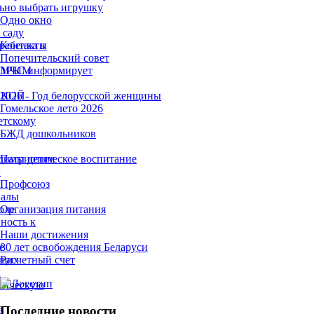
ьно выбрать игрушку
Одно окно
 саду
ребенка в
Контакты
Попечительский совет
ТОРЫМ
МЧС информирует
ЫКОЙ
2026 - Год белорусской женщины
Гомельское лето 2026
етскому
БЖД дошкольников
димы детям
Патриотическое воспитание
х
Профсоюз
налы
оле
Организация питания
ность к
Наши достижения
е
80 лет освобождения Беларуси
ющих
Расчетный счет
х
гическую
Последние новости
а