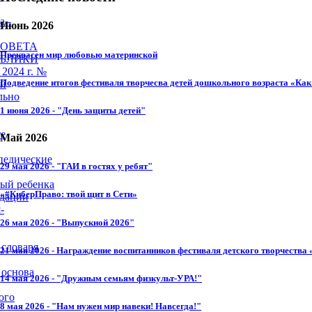
а -
Июнь 2026
СОВЕТА
Прекрасен мир любовью материнской
УБЛИКИ
2024 г. №
Подведение итогов фестиваля творчесва детей дошкольного возраста «Как 
ей
льно
1 июня 2026 - "День защиты детей"
те
Май 2026
педические
29 мая 2026 - "ГАИ в гостях у ребят"
ный ребенка
«#КиберПраво: твой щит в Сети»
ндации
-
26 мая 2026 - "Выпускной 2026"
 словаря
21 мая 2026 - Награждение воспитанников фестиваля детского творчества 
 основа
14 мая 2026 - "Дружным семьям физкульт-УРА!"
ого
8 мая 2026 - "Нам нужен мир навеки! Навсегда!"