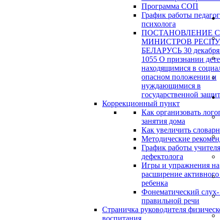
Программа СОП
График работы педагог
психолога
ПОСТАНОВЛЕНИЕ 
МИНИСТРОВ РЕСП
БЕЛАРУСЬ 30 декабря 
1055 О признании дет
находящимися в социа
опасном положении и
нуждающимися в
государственной защи
Коррекционный пункт
Как организовать лого
занятия дома
Как увеличить словар
Методические рекоме
График работы учителя
дефектолога
Игры и упражнения на
расширение активного
ребенка
Фонематический слух-
правильной речи
Страничка руководителя физическ
воспитания