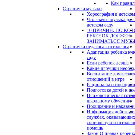
Как правил
Страничка музыки
Хореография в детском
Что значит музыка для 
детском саду
10 ПРИЧИН, ПО КО
РЕБЕНОК ДОЛЖЕН
ЗАНИМАТЬСЯ МУЗ
Страничка педагога - психолога
Адаптация ребенка к д
саду
Если ребенок левша
Какие игрушки необхо
Воспитание дружески
отношений в игре
Рационалы и иррацио
Подготовка детей к шк
Психологическая готов
школьному обучению
Поощрение и наказани
Информация действу
службах, оказывающи
социальную и психоло
помощь
Закон О правах ребенк