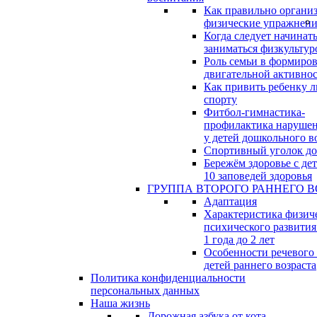
Как правильно организ
физические упражнени
Когда следует начинат
заниматься физкультур
Роль семьи в формиро
двигательной активно
Как привить ребенку л
спорту
Фитбол-гимнастика-
профилактика нарушен
у детей дошкольного в
Спортивный уголок д
Бережём здоровье с дет
10 заповедей здоровья
ГРУППА ВТОРОГО РАННЕГО В
Адаптация
Характеристика физич
психического развития
1 года до 2 лет
Особенности речевого
детей раннего возраста
Политика конфиденциальности
персональных данных
Наша жизнь
Дорожная азбука от кота