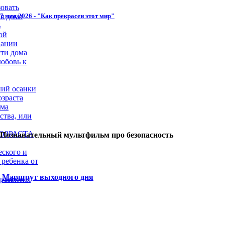
овать
7 мая 2026 - "Как прекрасен этот мир"
я дома
ь
ой
вании
сти дома
юбовь к
ий осанки
озраста
ома
ства, или
ОЗРАСТА
Познавательный мультфильм про безопасность
еского и
 ребенка от
Маршрут выходного дня
 развития