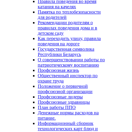
Правила поведения во время
катания на качелях
Памятка по теплобезопасности
для родителей
Рекомендации родителям о
правилах поведения дома и в
детском саду
Как переходить улицу, правила
поведения на дороге
Государственная символика
Республики Беларусь
О совершенствовании работы по
патриотическому воспитанию
Профсоюзная жизнь
Общественный инспектор по
охране труда
Положение о первичной
профсоюзной организации
Профсоюзные лидеры
Профсоюзные здравницы
План работы ППО
Денежные нормы расходов на
питание.
Информационный сборник
технологических карт блюд и