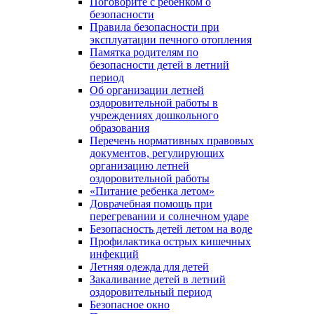
Поговорите с ребенком о
безопасности
Правила безопасности при
эксплуатации печного отопления
Памятка родителям по
безопасности детей в летний
период
Об организации летней
оздоровительной работы в
учреждениях дошкольного
образования
Перечень нормативных правовых
документов, регулирующих
организацию летней
оздоровительной работы
«Питание ребенка летом»
Доврачебная помощь при
перегревании и солнечном ударе
Безопасность детей летом на воде
Профилактика острых кишечных
инфекций
Летняя одежда для детей
Закаливание детей в летний
оздоровительный период
Безопасное окно