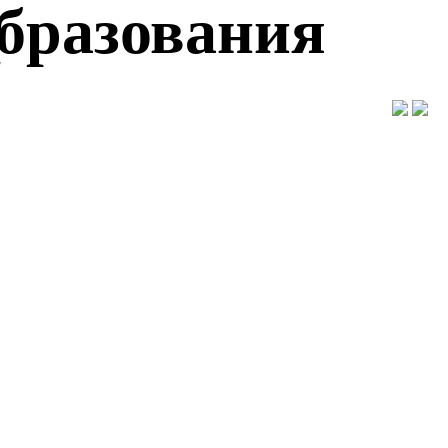
образования
"