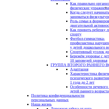
Как правильно организ
физические упражнени
Когда следует начинат
заниматься физкультур
Роль семьи в формиро
двигательной активно
Как привить ребенку л
спорту
Фитбол-гимнастика-
профилактика нарушен
у детей дошкольного в
Спортивный уголок д
Бережём здоровье с дет
10 заповедей здоровья
ГРУППА ВТОРОГО РАННЕГО В
Адаптация
Характеристика физич
психического развития
1 года до 2 лет
Особенности речевого
детей раннего возраста
Политика конфиденциальности
персональных данных
Наша жизнь
Дорожная азбука от кота