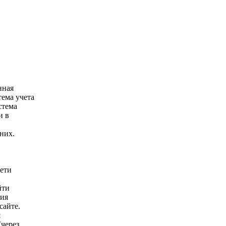
.
енная
тема учета
истема
и в
 них.
сети
йти
ция
сайте.
я
(через