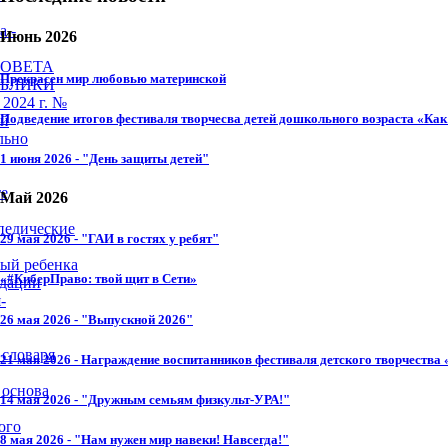
а -
Июнь 2026
СОВЕТА
Прекрасен мир любовью материнской
УБЛИКИ
2024 г. №
Подведение итогов фестиваля творчесва детей дошкольного возраста «Как 
ей
льно
1 июня 2026 - "День защиты детей"
те
Май 2026
педические
29 мая 2026 - "ГАИ в гостях у ребят"
ный ребенка
«#КиберПраво: твой щит в Сети»
ндации
-
26 мая 2026 - "Выпускной 2026"
 словаря
21 мая 2026 - Награждение воспитанников фестиваля детского творчества 
 основа
14 мая 2026 - "Дружным семьям физкульт-УРА!"
ого
8 мая 2026 - "Нам нужен мир навеки! Навсегда!"