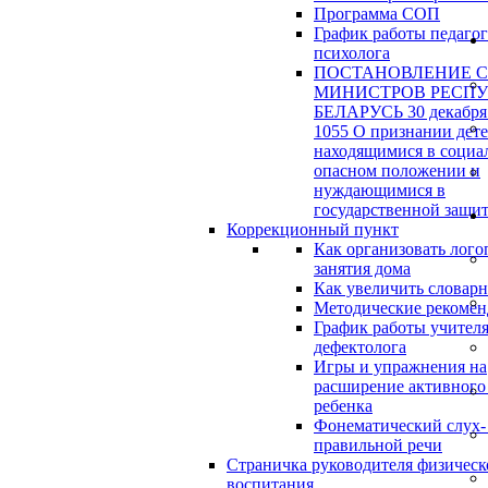
Программа СОП
График работы педагог
психолога
ПОСТАНОВЛЕНИЕ 
МИНИСТРОВ РЕСП
БЕЛАРУСЬ 30 декабря 
1055 О признании дет
находящимися в социа
опасном положении и
нуждающимися в
государственной защи
Коррекционный пункт
Как организовать лого
занятия дома
Как увеличить словар
Методические рекоме
График работы учителя
дефектолога
Игры и упражнения на
расширение активного
ребенка
Фонематический слух-
правильной речи
Страничка руководителя физическ
воспитания