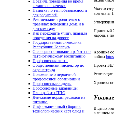
захватчико
Правила поведения во время
катания на качелях
Указом соз
Памятка по теплобезопасности
возглавит 
для родителей
Рекомендации родителям о
Утверждены
правилах поведения дома и в
детском саду
Принятый У
Как переходить улицу, правила
народа в п
поведения на дороге
Государственная символика
Республики Беларусь
О совершенствовании работы по
Хроника ос
патриотическому воспитанию
войны
http
Профсоюзная жизнь
Проект БЕ
Общественный инспектор по
охране труда
Решающие 
Положение о первичной
профсоюзной организации
Хроника о
Профсоюзные лидеры
Профсоюзные здравницы
План работы ППО
Уважае
Денежные нормы расходов на
питание.
Информационный сборник
В целях ин
технологических карт блюд и
в данном р