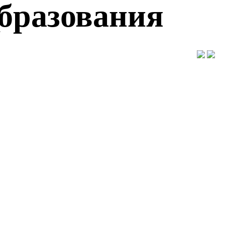
образования
"