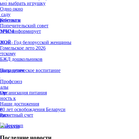
ьно выбрать игрушку
Одно окно
 саду
ребенка в
Контакты
Попечительский совет
ТОРЫМ
МЧС информирует
ЫКОЙ
2026 - Год белорусской женщины
Гомельское лето 2026
етскому
БЖД дошкольников
димы детям
Патриотическое воспитание
х
Профсоюз
налы
оле
Организация питания
ность к
Наши достижения
е
80 лет освобождения Беларуси
ющих
Расчетный счет
х
гическую
Последние новости
а