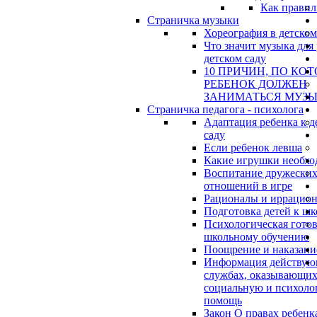
Как правил
Страничка музыки
Хореография в детском
Что значит музыка для 
детском саду
10 ПРИЧИН, ПО КО
РЕБЕНОК ДОЛЖЕН
ЗАНИМАТЬСЯ МУЗ
Страничка педагога - психолога
Адаптация ребенка к д
саду
Если ребенок левша
Какие игрушки необхо
Воспитание дружески
отношений в игре
Рационалы и иррацио
Подготовка детей к шк
Психологическая готов
школьному обучению
Поощрение и наказани
Информация действу
службах, оказывающи
социальную и психоло
помощь
Закон О правах ребенк