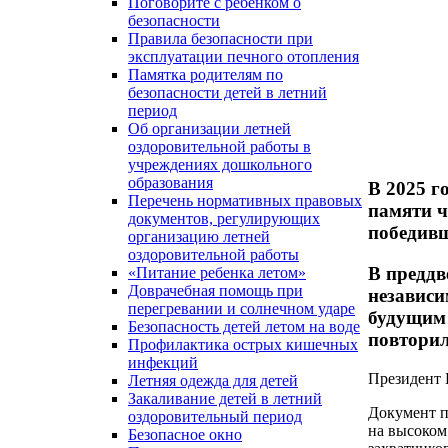
Поговорите с ребенком о
безопасности
Правила безопасности при
эксплуатации печного отопления
Памятка родителям по
безопасности детей в летний
период
Об организации летней
оздоровительной работы в
учреждениях дошкольного
образования
В 2025 г
Перечень нормативных правовых
памяти ч
документов, регулирующих
победивш
организацию летней
оздоровительной работы
В преддв
«Питание ребенка летом»
Доврачебная помощь при
независи
перегревании и солнечном ударе
будущим 
Безопасность детей летом на воде
повторил
Профилактика острых кишечных
инфекций
Президент 
Летняя одежда для детей
Закаливание детей в летний
Документ п
оздоровительный период
на высоком
Безопасное окно