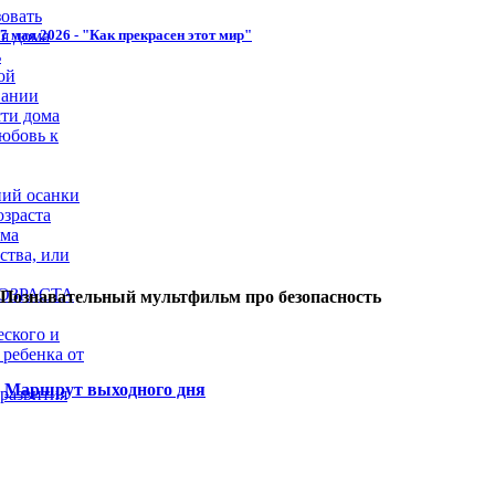
овать
7 мая 2026 - "Как прекрасен этот мир"
я дома
ь
ой
вании
сти дома
юбовь к
ий осанки
озраста
ома
ства, или
ОЗРАСТА
Познавательный мультфильм про безопасность
еского и
 ребенка от
Маршрут выходного дня
 развития