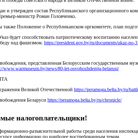
в и Победы советского народа в Великой Отечественной войне.
дан и утвержден состав Республиканского организационного ком
Премьер-министр Роман Головченко.
 также Положение о Республиканском оргкомитете, план подго
каз будет способствовать патриотическому воспитанию населен
обеду над фашизмом.
https://president.gov.by/ru/documents/ukaz-no-
вобождения, представленная Белорусским государственным муз
s://www.warmuseum.by/news/80-let-osvobozhdenija-belarusi/
ЛТА
сражения Великой Отечественной
https://peramoga.belta.by/ru/battl
свобождения Беларуси
https://peramoga.belta.by/ru/chronicle/
мые налогоплательщики!
формационно-разъяснительной работы среди населения инспекц
есурсе информацию по наиболее востребованным темам.