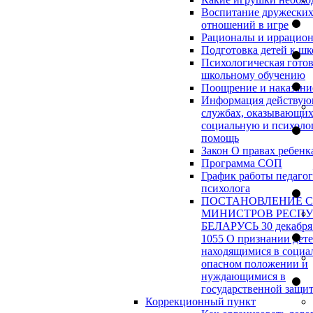
Воспитание дружески
отношений в игре
Рационалы и иррацио
Подготовка детей к шк
Психологическая готов
школьному обучению
Поощрение и наказани
Информация действу
службах, оказывающи
социальную и психоло
помощь
Закон О правах ребенк
Программа СОП
График работы педагог
психолога
ПОСТАНОВЛЕНИЕ 
МИНИСТРОВ РЕСП
БЕЛАРУСЬ 30 декабря 
1055 О признании дет
находящимися в социа
опасном положении и
нуждающимися в
государственной защи
Коррекционный пункт