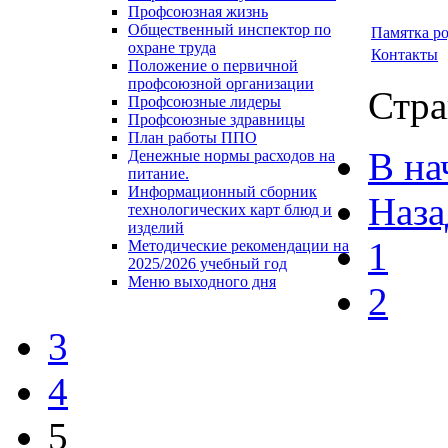
Профсоюзная жизнь
Общественный инспектор по
Памятка ро
охране труда
Контакты
Положение о первичной
профсоюзной организации
Стра
Профсоюзные лидеры
Профсоюзные здравницы
План работы ППО
В на
Денежные нормы расходов на
питание.
Информационный сборник
Наза
технологических карт блюд и
изделий
1
Методические рекомендации на
2025/2026 учебный год
Меню выходного дня
2
3
4
5