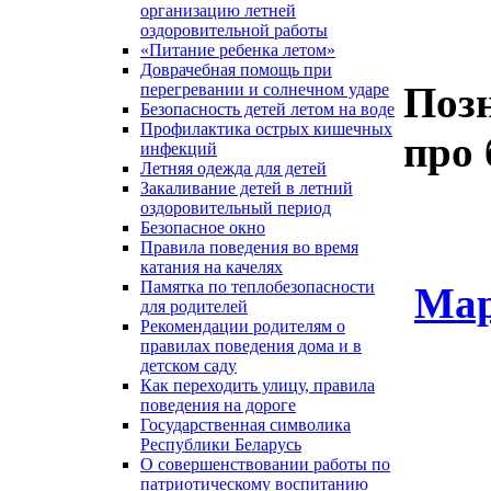
организацию летней
оздоровительной работы
«Питание ребенка летом»
Доврачебная помощь при
Поз
перегревании и солнечном ударе
Безопасность детей летом на воде
Профилактика острых кишечных
про 
инфекций
Летняя одежда для детей
Закаливание детей в летний
оздоровительный период
Безопасное окно
Правила поведения во время
катания на качелях
Памятка по теплобезопасности
Мар
для родителей
Рекомендации родителям о
правилах поведения дома и в
детском саду
Как переходить улицу, правила
поведения на дороге
Государственная символика
Республики Беларусь
О совершенствовании работы по
патриотическому воспитанию