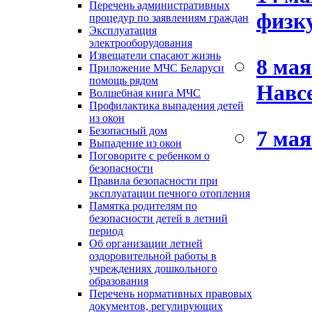
Перечень административных
физк
процедур по заявлениям граждан
Эксплуатация
электрооборудования
Извещатели спасают жизнь
8 мая
Приложение МЧС Беларуси
помощь рядом
Навсе
Волшебная книга МЧС
Профилактика выпадения детей
из окон
Безопасный дом
7 мая
Выпадение из окон
Поговорите с ребенком о
безопасности
Правила безопасности при
эксплуатации печного отопления
Памятка родителям по
безопасности детей в летний
период
Об организации летней
оздоровительной работы в
учреждениях дошкольного
образования
Перечень нормативных правовых
документов, регулирующих