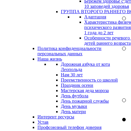
Бережём здоровье с дет
10 заповедей здоровья
ГРУППА ВТОРОГО РАННЕГО В
Адаптация
Характеристика физич
психического развития
1 года до 2 лет
Особенности речевого
детей раннего возраста
Политика конфиденциальности
персональных данных
Наша жизнь
Дорожная азбука от кота
Леопольда
Нам 30 лет
Преемственность со школой
Праздник осени
Мастерская деда мороза
День футбола
День пожарной службы
День музыки
День матери
Интерент ресурсы
Устав
Профсоюзный телефон доверия