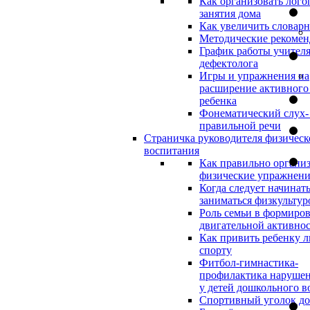
Как организовать лого
занятия дома
Как увеличить словар
Методические рекоме
График работы учителя
дефектолога
Игры и упражнения на
расширение активного
ребенка
Фонематический слух-
правильной речи
Страничка руководителя физическ
воспитания
Как правильно организ
физические упражнени
Когда следует начинат
заниматься физкультур
Роль семьи в формиро
двигательной активно
Как привить ребенку л
спорту
Фитбол-гимнастика-
профилактика нарушен
у детей дошкольного в
Спортивный уголок д