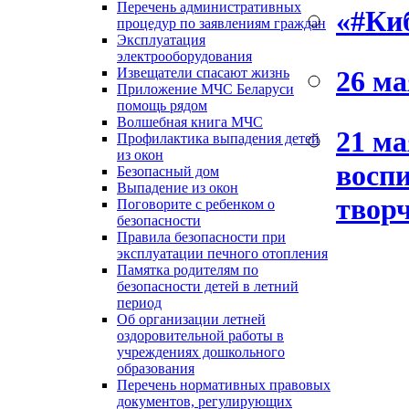
Перечень административных
«#Ки
процедур по заявлениям граждан
Эксплуатация
электрооборудования
26 ма
Извещатели спасают жизнь
Приложение МЧС Беларуси
помощь рядом
Волшебная книга МЧС
21 ма
Профилактика выпадения детей
из окон
воспи
Безопасный дом
Выпадение из окон
творч
Поговорите с ребенком о
безопасности
Правила безопасности при
эксплуатации печного отопления
Памятка родителям по
безопасности детей в летний
период
Об организации летней
оздоровительной работы в
учреждениях дошкольного
образования
Перечень нормативных правовых
документов, регулирующих