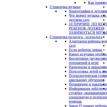
Как правил
Страничка музыки
Хореография в детском
Что значит музыка для 
детском саду
10 ПРИЧИН, ПО КО
РЕБЕНОК ДОЛЖЕН
ЗАНИМАТЬСЯ МУЗ
Страничка педагога - психолога
Адаптация ребенка к д
саду
Если ребенок левша
Какие игрушки необхо
Воспитание дружески
отношений в игре
Рационалы и иррацио
Подготовка детей к шк
Психологическая готов
школьному обучению
Поощрение и наказани
Информация действу
службах, оказывающи
социальную и психоло
помощь
Закон О правах ребенк