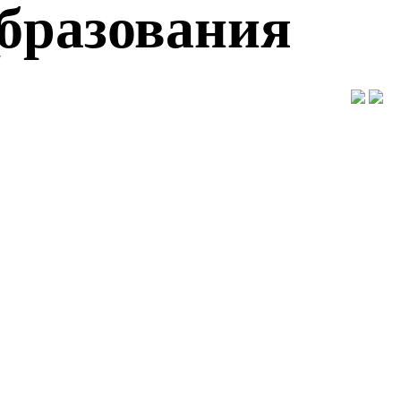
образования
"