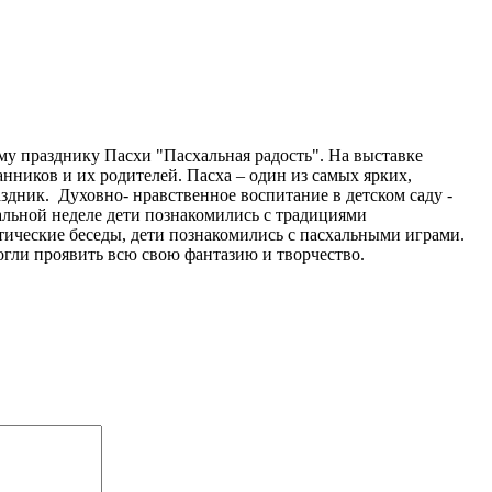
му празднику Пасхи "Пасхальная радость". На выставке
нников и их родителей. Пасха – один из самых ярких,
здник. Духовно- нравственное воспитание в детском саду -
альной неделе дети познакомились с традициями
тические беседы, дети познакомились с пасхальными играми.
могли проявить всю свою фантазию и творчество.