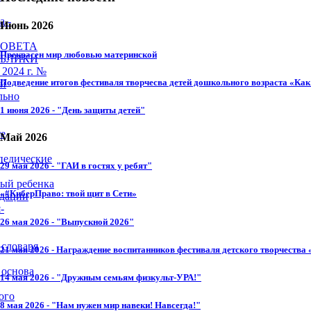
а -
Июнь 2026
СОВЕТА
Прекрасен мир любовью материнской
УБЛИКИ
2024 г. №
Подведение итогов фестиваля творчесва детей дошкольного возраста «Как 
ей
льно
1 июня 2026 - "День защиты детей"
те
Май 2026
педические
29 мая 2026 - "ГАИ в гостях у ребят"
ный ребенка
«#КиберПраво: твой щит в Сети»
ндации
-
26 мая 2026 - "Выпускной 2026"
 словаря
21 мая 2026 - Награждение воспитанников фестиваля детского творчества 
 основа
14 мая 2026 - "Дружным семьям физкульт-УРА!"
ого
8 мая 2026 - "Нам нужен мир навеки! Навсегда!"