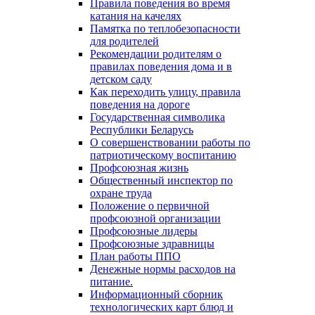
Правила поведения во время
катания на качелях
Памятка по теплобезопасности
для родителей
Рекомендации родителям о
правилах поведения дома и в
детском саду
Как переходить улицу, правила
поведения на дороге
Государственная символика
Республики Беларусь
О совершенствовании работы по
патриотическому воспитанию
Профсоюзная жизнь
Общественный инспектор по
охране труда
Положение о первичной
профсоюзной организации
Профсоюзные лидеры
Профсоюзные здравницы
План работы ППО
Денежные нормы расходов на
питание.
Информационный сборник
технологических карт блюд и