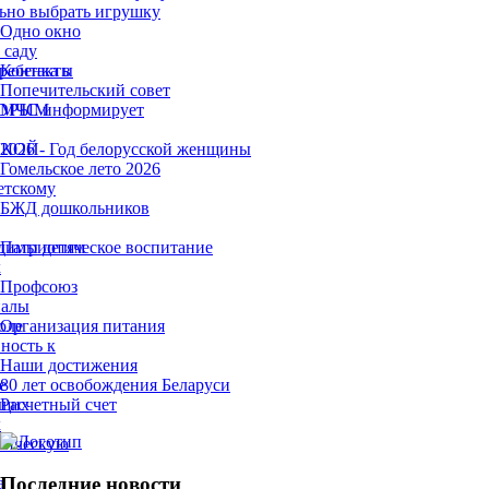
ьно выбрать игрушку
Одно окно
 саду
ребенка в
Контакты
Попечительский совет
ТОРЫМ
МЧС информирует
ЫКОЙ
2026 - Год белорусской женщины
Гомельское лето 2026
етскому
БЖД дошкольников
димы детям
Патриотическое воспитание
х
Профсоюз
налы
оле
Организация питания
ность к
Наши достижения
е
80 лет освобождения Беларуси
ющих
Расчетный счет
х
гическую
Последние новости
а