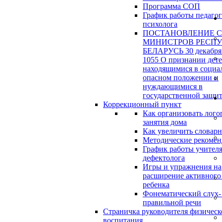
Программа СОП
График работы педагог
психолога
ПОСТАНОВЛЕНИЕ 
МИНИСТРОВ РЕСП
БЕЛАРУСЬ 30 декабря 
1055 О признании дет
находящимися в социа
опасном положении и
нуждающимися в
государственной защи
Коррекционный пункт
Как организовать лого
занятия дома
Как увеличить словар
Методические рекоме
График работы учителя
дефектолога
Игры и упражнения на
расширение активного
ребенка
Фонематический слух-
правильной речи
Страничка руководителя физическ
воспитания