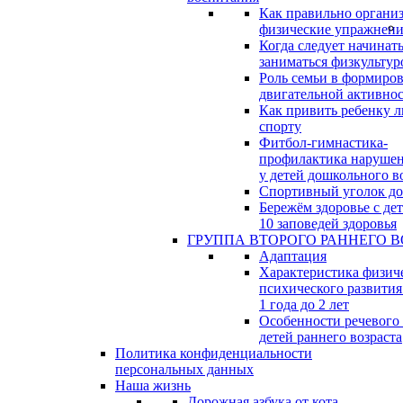
Как правильно организ
физические упражнени
Когда следует начинат
заниматься физкультур
Роль семьи в формиро
двигательной активно
Как привить ребенку л
спорту
Фитбол-гимнастика-
профилактика нарушен
у детей дошкольного в
Спортивный уголок д
Бережём здоровье с дет
10 заповедей здоровья
ГРУППА ВТОРОГО РАННЕГО В
Адаптация
Характеристика физич
психического развития
1 года до 2 лет
Особенности речевого
детей раннего возраста
Политика конфиденциальности
персональных данных
Наша жизнь
Дорожная азбука от кота