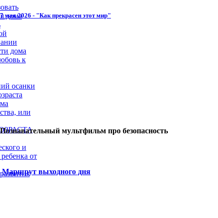
овать
7 мая 2026 - "Как прекрасен этот мир"
я дома
ь
ой
вании
сти дома
юбовь к
ий осанки
озраста
ома
ства, или
ОЗРАСТА
Познавательный мультфильм про безопасность
еского и
 ребенка от
Маршрут выходного дня
 развития