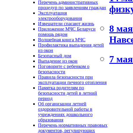
Перечень административных
физк
процедур по заявлениям граждан
Эксплуатация
электрооборудования
Извещатели спасают жизнь
8 мая
Приложение МЧС Беларуси
помощь рядом
Навсе
Волшебная книга МЧС
Профилактика выпадения детей
из окон
Безопасный дом
7 мая
Выпадение из окон
Поговорите с ребенком о
безопасности
Правила безопасности при
эксплуатации печного отопления
Памятка родителям по
безопасности детей в летний
период
Об организации летней
оздоровительной работы в
учреждениях дошкольного
образования
Перечень нормативных правовых
документов, регулирующих