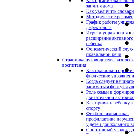
Как организовать лого
занятия дома
Как увеличить словар
Методические рекоме
График работы учителя
дефектолога
Игры и упражнения на
расширение активного
ребенка
Фонематический слух-
правильной речи
Страничка руководителя физическ
воспитания
Как правильно организ
физические упражнени
Когда следует начинат
заниматься физкультур
Роль семьи в формиро
двигательной активно
Как привить ребенку л
спорту
Фитбол-гимнастика-
профилактика нарушен
у детей дошкольного в
Спортивный уголок д