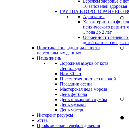
Бережём здоровье с дет
10 заповедей здоровья
ГРУППА ВТОРОГО РАННЕГО В
Адаптация
Характеристика физич
психического развития
1 года до 2 лет
Особенности речевого
детей раннего возраста
Политика конфиденциальности
персональных данных
Наша жизнь
Дорожная азбука от кота
Леопольда
Нам 30 лет
Преемственность со школой
Праздник осени
Мастерская деда мороза
День футбола
День пожарной службы
День музыки
День матери
Интерент ресурсы
Устав
Профсоюзный телефон доверия