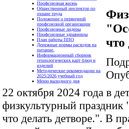
Профсоюзная жизнь
Общественный инспектор по
Физ
охране труда
Положение о первичной
"Осе
профсоюзной организации
Профсоюзные лидеры
Профсоюзные здравницы
что
План работы ППО
Денежные нормы расходов на
питание.
Информационный сборник
Под
технологических карт блюд и
изделий
Методические рекомендации на
Опуб
2025/2026 учебный год
Меню выходного дня
22 октября 2024 года в д
физкультурный праздник "О
что делать детворе.". В п