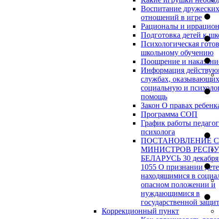
Воспитание дружески
отношений в игре
Рационалы и иррацио
Подготовка детей к шк
Психологическая готов
школьному обучению
Поощрение и наказани
Информация действу
службах, оказывающи
социальную и психоло
помощь
Закон О правах ребенк
Программа СОП
График работы педагог
психолога
ПОСТАНОВЛЕНИЕ 
МИНИСТРОВ РЕСП
БЕЛАРУСЬ 30 декабря 
1055 О признании дет
находящимися в социа
опасном положении и
нуждающимися в
государственной защи
Коррекционный пункт