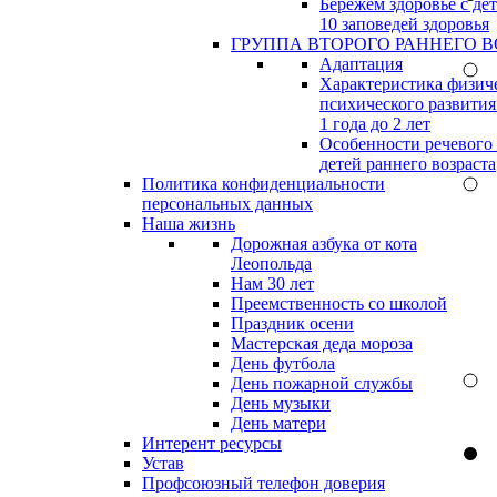
Бережём здоровье с дет
10 заповедей здоровья
ГРУППА ВТОРОГО РАННЕГО В
Адаптация
Характеристика физич
психического развития
1 года до 2 лет
Особенности речевого
детей раннего возраста
Политика конфиденциальности
персональных данных
Наша жизнь
Дорожная азбука от кота
Леопольда
Нам 30 лет
Преемственность со школой
Праздник осени
Мастерская деда мороза
День футбола
День пожарной службы
День музыки
День матери
Интерент ресурсы
Устав
Профсоюзный телефон доверия