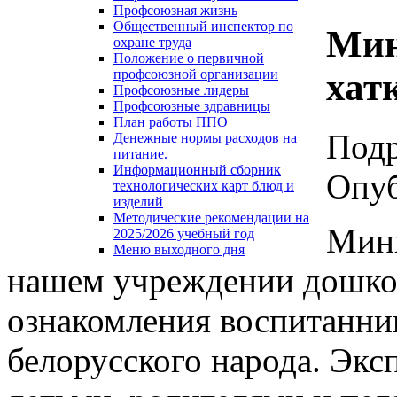
Профсоюзная жизнь
Общественный инспектор по
Мин
охране труда
Положение о первичной
хат
профсоюзной организации
Профсоюзные лидеры
Профсоюзные здравницы
План работы ППО
Под
Денежные нормы расходов на
питание.
Информационный сборник
Опуб
технологических карт блюд и
изделий
Методические рекомендации на
Мини
2025/2026 учебный год
Меню выходного дня
нашем учреждении дошкол
ознакомления воспитанник
белорусского народа. Экс