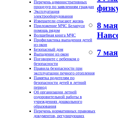
Перечень административных
физк
процедур по заявлениям граждан
Эксплуатация
электрооборудования
Извещатели спасают жизнь
8 мая
Приложение МЧС Беларуси
помощь рядом
Навсе
Волшебная книга МЧС
Профилактика выпадения детей
из окон
Безопасный дом
7 мая
Выпадение из окон
Поговорите с ребенком о
безопасности
Правила безопасности при
эксплуатации печного отопления
Памятка родителям по
безопасности детей в летний
период
Об организации летней
оздоровительной работы в
учреждениях дошкольного
образования
Перечень нормативных правовых
документов, регулирующих