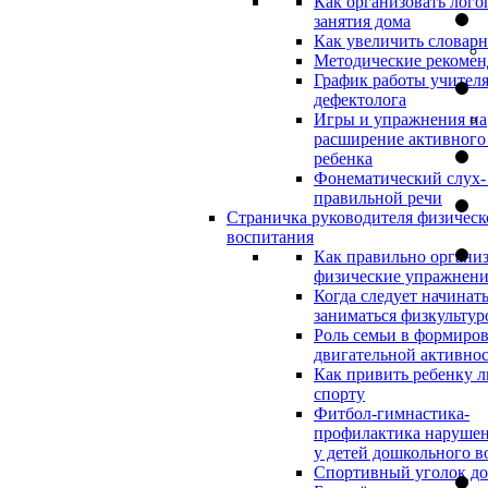
Как организовать лого
занятия дома
Как увеличить словар
Методические рекоме
График работы учителя
дефектолога
Игры и упражнения на
расширение активного
ребенка
Фонематический слух-
правильной речи
Страничка руководителя физическ
воспитания
Как правильно организ
физические упражнени
Когда следует начинат
заниматься физкультур
Роль семьи в формиро
двигательной активно
Как привить ребенку л
спорту
Фитбол-гимнастика-
профилактика нарушен
у детей дошкольного в
Спортивный уголок д