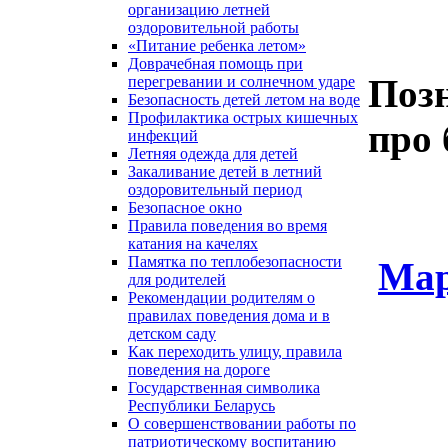
организацию летней
оздоровительной работы
«Питание ребенка летом»
Доврачебная помощь при
Поз
перегревании и солнечном ударе
Безопасность детей летом на воде
Профилактика острых кишечных
про 
инфекций
Летняя одежда для детей
Закаливание детей в летний
оздоровительный период
Безопасное окно
Правила поведения во время
катания на качелях
Памятка по теплобезопасности
Мар
для родителей
Рекомендации родителям о
правилах поведения дома и в
детском саду
Как переходить улицу, правила
поведения на дороге
Государственная символика
Республики Беларусь
О совершенствовании работы по
патриотическому воспитанию