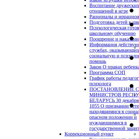
Воспитание дружески
отношений в игре
Рационалы и иррацио
Подготовка детей к шк
Психологическая готов
школьному обучению
Поощрение и наказани
Информация действу
службах, оказывающи
социальную и психоло
помощь
Закон О правах ребенк
Программа СОП
График работы педагог
психолога
ПОСТАНОВЛЕНИЕ 
МИНИСТРОВ РЕСП
БЕЛАРУСЬ 30 декабря 
1055 О признании дет
находящимися в социа
опасном положении и
нуждающимися в
государственной защи
Коррекционный пункт