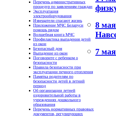
Перечень административных
физк
процедур по заявлениям граждан
Эксплуатация
электрооборудования
Извещатели спасают жизнь
8 мая
Приложение МЧС Беларуси
помощь рядом
Навсе
Волшебная книга МЧС
Профилактика выпадения детей
из окон
Безопасный дом
7 мая
Выпадение из окон
Поговорите с ребенком о
безопасности
Правила безопасности при
эксплуатации печного отопления
Памятка родителям по
безопасности детей в летний
период
Об организации летней
оздоровительной работы в
учреждениях дошкольного
образования
Перечень нормативных правовых
документов, регулирующих