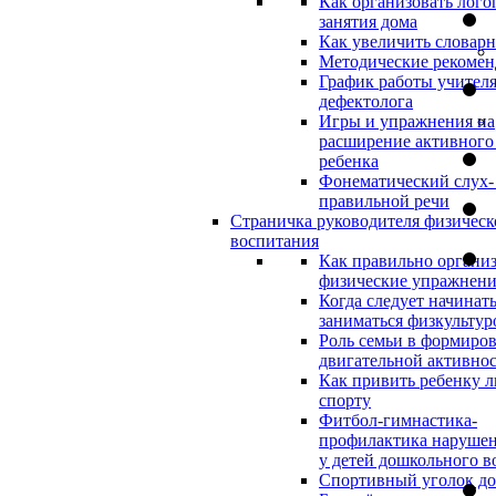
Как организовать лого
занятия дома
Как увеличить словар
Методические рекоме
График работы учителя
дефектолога
Игры и упражнения на
расширение активного
ребенка
Фонематический слух-
правильной речи
Страничка руководителя физическ
воспитания
Как правильно организ
физические упражнени
Когда следует начинат
заниматься физкультур
Роль семьи в формиро
двигательной активно
Как привить ребенку л
спорту
Фитбол-гимнастика-
профилактика нарушен
у детей дошкольного в
Спортивный уголок д