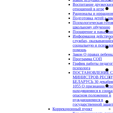
Воспитание дружески
отношений в игре
Рационалы и иррацио
Подготовка детей к шк
Психологическая готов
школьному обучению
Поощрение и наказани
Информация действу
службах, оказывающи
социальную и психоло
помощь
Закон О правах ребенк
Программа СОП
График работы педагог
психолога
ПОСТАНОВЛЕНИЕ 
МИНИСТРОВ РЕСП
БЕЛАРУСЬ 30 декабря 
1055 О признании дет
находящимися в социа
опасном положении и
нуждающимися в
государственной защи
Коррекционный пункт