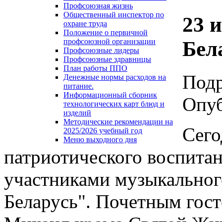
Профсоюзная жизнь
Общественный инспектор по
23 
охране труда
Положение о первичной
Бел
профсоюзной организации
Профсоюзные лидеры
Профсоюзные здравницы
План работы ППО
Под
Денежные нормы расходов на
питание.
Информационный сборник
Опуб
технологических карт блюд и
изделий
Методические рекомендации на
Сего
2025/2026 учебный год
Меню выходного дня
патриотического воспитан
участниками музыкальног
Беларусь". Почетным гос