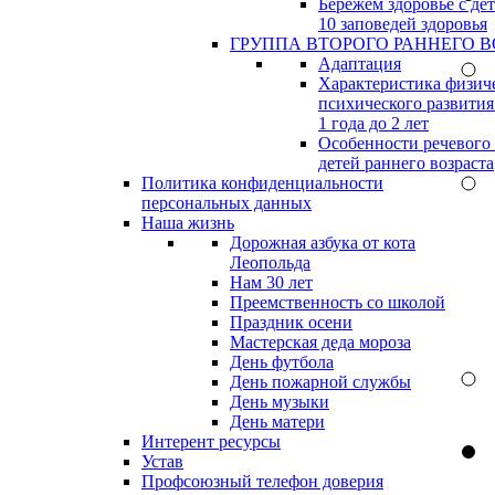
Бережём здоровье с дет
10 заповедей здоровья
ГРУППА ВТОРОГО РАННЕГО В
Адаптация
Характеристика физич
психического развития
1 года до 2 лет
Особенности речевого
детей раннего возраста
Политика конфиденциальности
персональных данных
Наша жизнь
Дорожная азбука от кота
Леопольда
Нам 30 лет
Преемственность со школой
Праздник осени
Мастерская деда мороза
День футбола
День пожарной службы
День музыки
День матери
Интерент ресурсы
Устав
Профсоюзный телефон доверия