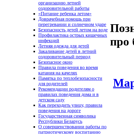
организацию летней
оздоровительной работы
«Питание ребенка летом»
Доврачебная помощь при
Поз
перегревании и солнечном ударе
Безопасность детей летом на воде
Профилактика острых кишечных
про 
инфекций
Летняя одежда для детей
Закаливание детей в летний
оздоровительный период
Безопасное окно
Правила поведения во время
катания на качелях
Памятка по теплобезопасности
Мар
для родителей
Рекомендации родителям о
правилах поведения дома и в
детском саду
Как переходить улицу, правила
поведения на дороге
Государственная символика
Республики Беларусь
О совершенствовании работы по
патриотическому воспитанию