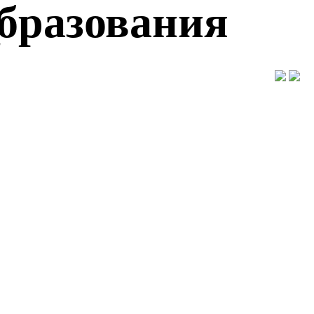
образования
"