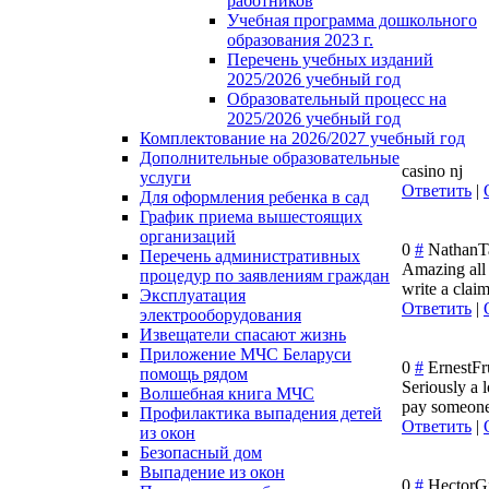
работников
Учебная программа дошкольного
образования 2023 г.
Перечень учебных изданий
2025/2026 учебный год
Образовательный процесс на
2025/2026 учебный год
Комплектование на 2026/2027 учебный год
Дополнительные образовательные
casino nj
услуги
Ответить
|
Для оформления ребенка в сад
График приема вышестоящих
организаций
0
#
NathanT
Перечень административных
Amazing all k
процедур по заявлениям граждан
write a clai
Эксплуатация
Ответить
|
электрооборудования
Извещатели спасают жизнь
Приложение МЧС Беларуси
0
#
ErnestFr
помощь рядом
Seriously a l
Волшебная книга МЧС
pay someone 
Профилактика выпадения детей
Ответить
|
из окон
Безопасный дом
Выпадение из окон
0
#
HectorG