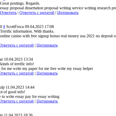
Great postings. Regards.
essay proposal dissertation proposal writing service writing research p
Ответить
|
Ответить с цитатой
|
Цитировать
0
#
ScottFroca
09.04.2023 17:08
Terrific information. With thanks.
online casino with free signup bonus real money usa 2021 no deposit o
Ответить с цитатой
|
Цитировать
ar
10.04.2023 13:34
inds of terrific info!
m for me write my paper for me free write my essay helper
Ответить с цитатой
|
Цитировать
ulp
11.04.2023 14:44
ot of good info!
to write essay pay for essay writing
Ответить с цитатой
|
Цитировать
ig
11.04.2023 18:36