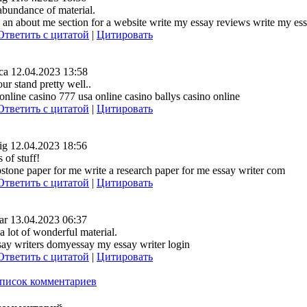
bundance of material.
 an about me section for a website write my essay reviews write my es
Ответить с цитатой
|
Цитировать
ca
12.04.2023 13:58
r stand pretty well..
online casino 777 usa online casino ballys casino online
Ответить с цитатой
|
Цитировать
ig
12.04.2023 18:56
 of stuff!
stone paper for me write a research paper for me essay writer com
Ответить с цитатой
|
Цитировать
ar
13.04.2023 06:37
a lot of wonderful material.
ay writers domyessay my essay writer login
Ответить с цитатой
|
Цитировать
писок комментариев