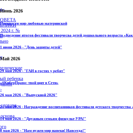
а -
Июнь 2026
СОВЕТА
Прекрасен мир любовью материнской
УБЛИКИ
2024 г. №
Подведение итогов фестиваля творчесва детей дошкольного возраста «Как 
ей
льно
1 июня 2026 - "День защиты детей"
те
Май 2026
педические
29 мая 2026 - "ГАИ в гостях у ребят"
ный ребенка
«#КиберПраво: твой щит в Сети»
ндации
-
26 мая 2026 - "Выпускной 2026"
 словаря
21 мая 2026 - Награждение воспитанников фестиваля детского творчества 
 основа
14 мая 2026 - "Дружным семьям физкульт-УРА!"
ого
8 мая 2026 - "Нам нужен мир навеки! Навсегда!"