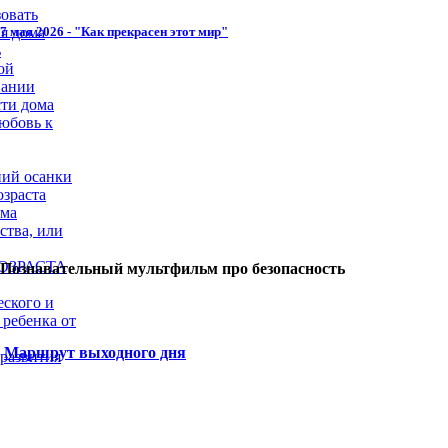
овать
7 мая 2026 - "Как прекрасен этот мир"
я дома
ь
ой
вании
сти дома
юбовь к
ий осанки
озраста
ома
ства, или
ОЗРАСТА
Познавательный мультфильм про безопасность
еского и
 ребенка от
Маршрут выходного дня
 развития