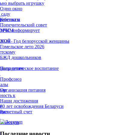
ьно выбрать игрушку
Одно окно
 саду
ребенка в
Контакты
Попечительский совет
ТОРЫМ
МЧС информирует
ЫКОЙ
2026 - Год белорусской женщины
Гомельское лето 2026
етскому
БЖД дошкольников
димы детям
Патриотическое воспитание
х
Профсоюз
налы
оле
Организация питания
ность к
Наши достижения
е
80 лет освобождения Беларуси
ющих
Расчетный счет
х
гическую
Последние новости
а