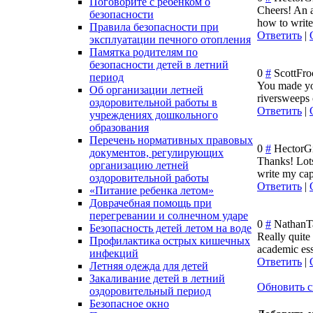
Поговорите с ребенком о
Cheers! An a
безопасности
how to write
Правила безопасности при
Ответить
|
эксплуатации печного отопления
Памятка родителям по
безопасности детей в летний
0
#
ScottFro
период
You made you
Об организации летней
riversweeps 
оздоровительной работы в
Ответить
|
учреждениях дошкольного
образования
Перечень нормативных правовых
0
#
HectorG
документов, регулирующих
Thanks! Lots
организацию летней
write my cap
оздоровительной работы
Ответить
|
«Питание ребенка летом»
Доврачебная помощь при
перегревании и солнечном ударе
0
#
NathanT
Безопасность детей летом на воде
Really quite 
Профилактика острых кишечных
academic ess
инфекций
Ответить
|
Летняя одежда для детей
Закаливание детей в летний
Обновить с
оздоровительный период
Безопасное окно