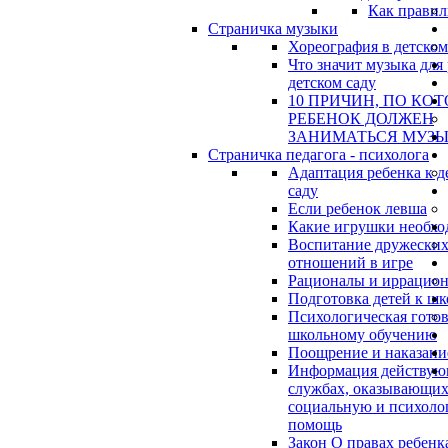
Как правил
Страничка музыки
Хореография в детском
Что значит музыка для 
детском саду
10 ПРИЧИН, ПО КО
РЕБЕНОК ДОЛЖЕН
ЗАНИМАТЬСЯ МУЗ
Страничка педагога - психолога
Адаптация ребенка к д
саду
Если ребенок левша
Какие игрушки необхо
Воспитание дружески
отношений в игре
Рационалы и иррацио
Подготовка детей к шк
Психологическая готов
школьному обучению
Поощрение и наказани
Информация действу
службах, оказывающи
социальную и психоло
помощь
Закон О правах ребенк