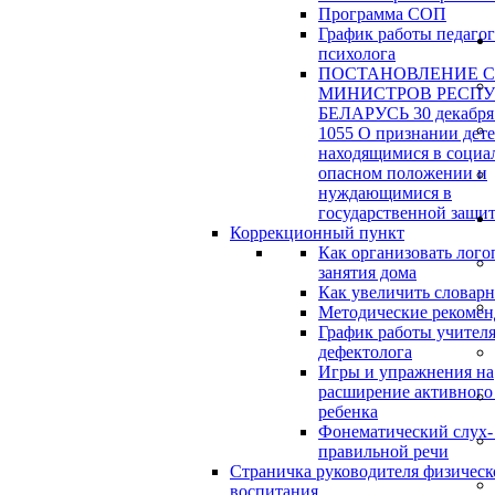
Программа СОП
График работы педагог
психолога
ПОСТАНОВЛЕНИЕ 
МИНИСТРОВ РЕСП
БЕЛАРУСЬ 30 декабря 
1055 О признании дет
находящимися в социа
опасном положении и
нуждающимися в
государственной защи
Коррекционный пункт
Как организовать лого
занятия дома
Как увеличить словар
Методические рекоме
График работы учителя
дефектолога
Игры и упражнения на
расширение активного
ребенка
Фонематический слух-
правильной речи
Страничка руководителя физическ
воспитания