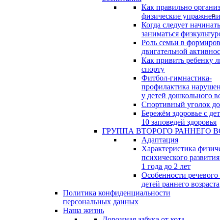
Как правильно организ
физические упражнени
Когда следует начинат
заниматься физкультур
Роль семьи в формиро
двигательной активно
Как привить ребенку л
спорту
Фитбол-гимнастика-
профилактика нарушен
у детей дошкольного в
Спортивный уголок д
Бережём здоровье с дет
10 заповедей здоровья
ГРУППА ВТОРОГО РАННЕГО В
Адаптация
Характеристика физич
психического развития
1 года до 2 лет
Особенности речевого
детей раннего возраста
Политика конфиденциальности
персональных данных
Наша жизнь
Дорожная азбука от кота