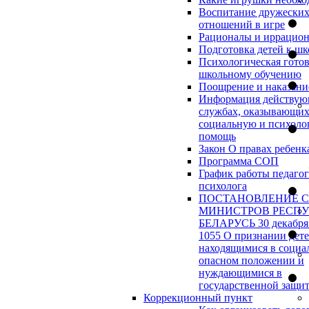
Воспитание дружески
отношений в игре
Рационалы и иррацио
Подготовка детей к шк
Психологическая готов
школьному обучению
Поощрение и наказани
Информация действу
службах, оказывающи
социальную и психоло
помощь
Закон О правах ребенк
Программа СОП
График работы педагог
психолога
ПОСТАНОВЛЕНИЕ 
МИНИСТРОВ РЕСП
БЕЛАРУСЬ 30 декабря 
1055 О признании дет
находящимися в социа
опасном положении и
нуждающимися в
государственной защи
Коррекционный пункт