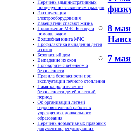
Перечень административных
физк
процедур по заявлениям граждан
Эксплуатация
электрооборудования
Извещатели спасают жизнь
8 мая
Приложение МЧС Беларуси
помощь рядом
Навсе
Волшебная книга МЧС
Профилактика выпадения детей
из окон
Безопасный дом
7 мая
Выпадение из окон
Поговорите с ребенком о
безопасности
Правила безопасности при
эксплуатации печного отопления
Памятка родителям по
безопасности детей в летний
период
Об организации летней
оздоровительной работы в
учреждениях дошкольного
образования
Перечень нормативных правовых
документов, регулирующих