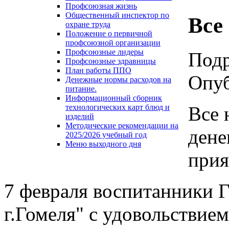
Профсоюзная жизнь
Общественный инспектор по
Все
охране труда
Положение о первичной
профсоюзной организации
Профсоюзные лидеры
Под
Профсоюзные здравницы
План работы ППО
Опуб
Денежные нормы расходов на
питание.
Информационный сборник
Все 
технологических карт блюд и
изделий
Методические рекомендации на
дене
2025/2026 учебный год
Меню выходного дня
прия
7 февраля воспитанники 
г.Гомеля" с удовольствие