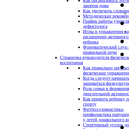
Как организовать лого
занятия дома
Как увеличить словар
Методические рекоме
График работы учителя
дефектолога
Игры и упражнения на
расширение активного
ребенка
Фонематический слух-
правильной речи
Страничка руководителя физическ
воспитания
Как правильно организ
физические упражнени
Когда следует начинат
заниматься физкультур
Роль семьи в формиро
двигательной активно
Как привить ребенку л
спорту
Фитбол-гимнастика-
профилактика нарушен
у детей дошкольного в
Спортивный уголок д