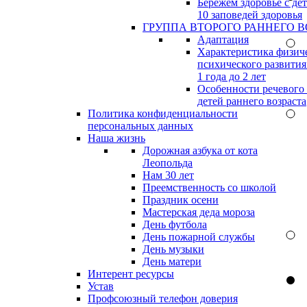
Бережём здоровье с дет
10 заповедей здоровья
ГРУППА ВТОРОГО РАННЕГО В
Адаптация
Характеристика физич
психического развития
1 года до 2 лет
Особенности речевого
детей раннего возраста
Политика конфиденциальности
персональных данных
Наша жизнь
Дорожная азбука от кота
Леопольда
Нам 30 лет
Преемственность со школой
Праздник осени
Мастерская деда мороза
День футбола
День пожарной службы
День музыки
День матери
Интерент ресурсы
Устав
Профсоюзный телефон доверия