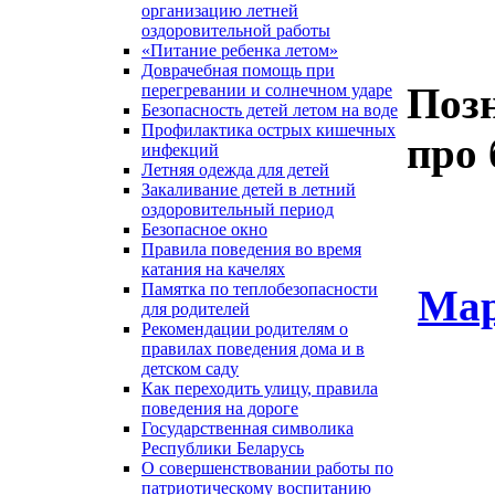
организацию летней
оздоровительной работы
«Питание ребенка летом»
Доврачебная помощь при
Поз
перегревании и солнечном ударе
Безопасность детей летом на воде
Профилактика острых кишечных
про 
инфекций
Летняя одежда для детей
Закаливание детей в летний
оздоровительный период
Безопасное окно
Правила поведения во время
катания на качелях
Памятка по теплобезопасности
Мар
для родителей
Рекомендации родителям о
правилах поведения дома и в
детском саду
Как переходить улицу, правила
поведения на дороге
Государственная символика
Республики Беларусь
О совершенствовании работы по
патриотическому воспитанию