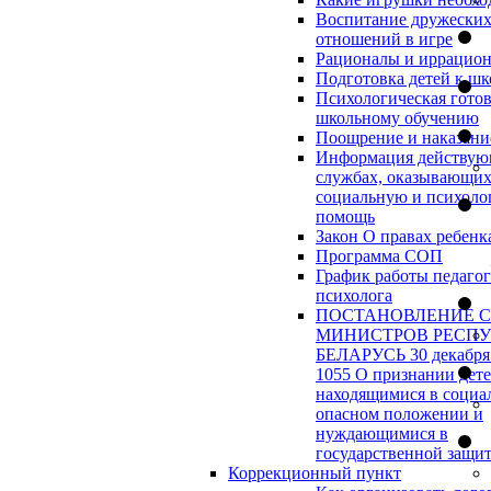
Воспитание дружески
отношений в игре
Рационалы и иррацио
Подготовка детей к шк
Психологическая готов
школьному обучению
Поощрение и наказани
Информация действу
службах, оказывающи
социальную и психоло
помощь
Закон О правах ребенк
Программа СОП
График работы педагог
психолога
ПОСТАНОВЛЕНИЕ 
МИНИСТРОВ РЕСП
БЕЛАРУСЬ 30 декабря 
1055 О признании дет
находящимися в социа
опасном положении и
нуждающимися в
государственной защи
Коррекционный пункт