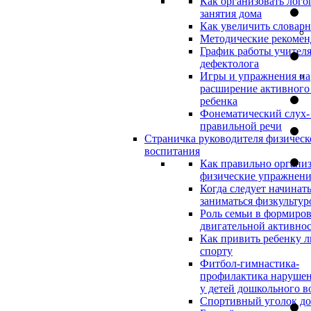
Как организовать лого
занятия дома
Как увеличить словар
Методические рекоме
График работы учителя
дефектолога
Игры и упражнения на
расширение активного
ребенка
Фонематический слух-
правильной речи
Страничка руководителя физическ
воспитания
Как правильно организ
физические упражнени
Когда следует начинат
заниматься физкультур
Роль семьи в формиро
двигательной активно
Как привить ребенку л
спорту
Фитбол-гимнастика-
профилактика нарушен
у детей дошкольного в
Спортивный уголок д