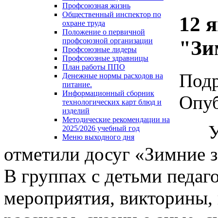
Профсоюзная жизнь
Общественный инспектор по
12 я
охране труда
Положение о первичной
"Зи
профсоюзной организации
Профсоюзные лидеры
Профсоюзные здравницы
План работы ППО
Под
Денежные нормы расходов на
питание.
Информационный сборник
Опуб
технологических карт блюд и
изделий
Методические рекомендации на
Увле
2025/2026 учебный год
Меню выходного дня
отметили досуг «Зимние з
В группах с детьми педаг
мероприятия, викторины, 