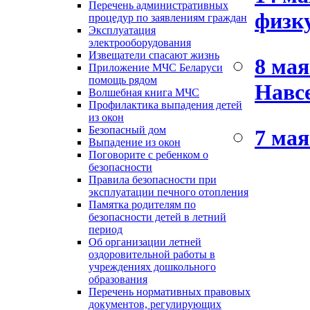
Перечень административных
физк
процедур по заявлениям граждан
Эксплуатация
электрооборудования
Извещатели спасают жизнь
8 мая
Приложение МЧС Беларуси
помощь рядом
Навсе
Волшебная книга МЧС
Профилактика выпадения детей
из окон
Безопасный дом
7 мая
Выпадение из окон
Поговорите с ребенком о
безопасности
Правила безопасности при
эксплуатации печного отопления
Памятка родителям по
безопасности детей в летний
период
Об организации летней
оздоровительной работы в
учреждениях дошкольного
образования
Перечень нормативных правовых
документов, регулирующих