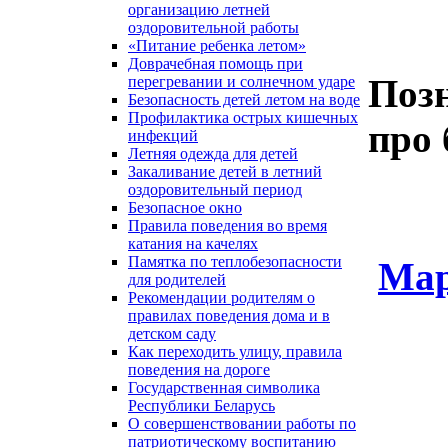
организацию летней
оздоровительной работы
«Питание ребенка летом»
Доврачебная помощь при
Поз
перегревании и солнечном ударе
Безопасность детей летом на воде
Профилактика острых кишечных
про 
инфекций
Летняя одежда для детей
Закаливание детей в летний
оздоровительный период
Безопасное окно
Правила поведения во время
катания на качелях
Памятка по теплобезопасности
Мар
для родителей
Рекомендации родителям о
правилах поведения дома и в
детском саду
Как переходить улицу, правила
поведения на дороге
Государственная символика
Республики Беларусь
О совершенствовании работы по
патриотическому воспитанию