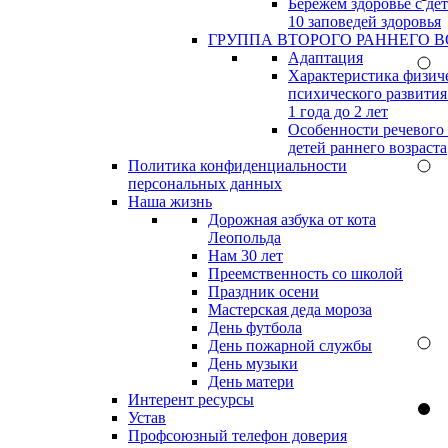
Бережём здоровье с дет
10 заповедей здоровья
ГРУППА ВТОРОГО РАННЕГО В
Адаптация
Характеристика физич
психического развития
1 года до 2 лет
Особенности речевого
детей раннего возраста
Политика конфиденциальности
персональных данных
Наша жизнь
Дорожная азбука от кота
Леопольда
Нам 30 лет
Преемственность со школой
Праздник осени
Мастерская деда мороза
День футбола
День пожарной службы
День музыки
День матери
Интерент ресурсы
Устав
Профсоюзный телефон доверия