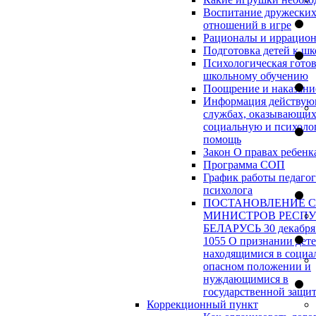
Воспитание дружески
отношений в игре
Рационалы и иррацио
Подготовка детей к шк
Психологическая готов
школьному обучению
Поощрение и наказани
Информация действу
службах, оказывающи
социальную и психоло
помощь
Закон О правах ребенк
Программа СОП
График работы педагог
психолога
ПОСТАНОВЛЕНИЕ 
МИНИСТРОВ РЕСП
БЕЛАРУСЬ 30 декабря 
1055 О признании дет
находящимися в социа
опасном положении и
нуждающимися в
государственной защи
Коррекционный пункт