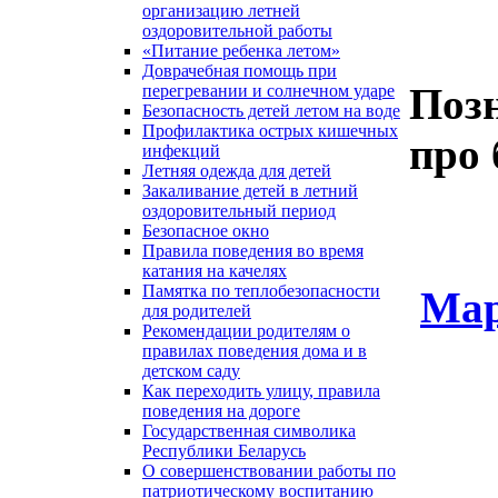
организацию летней
оздоровительной работы
«Питание ребенка летом»
Доврачебная помощь при
Поз
перегревании и солнечном ударе
Безопасность детей летом на воде
Профилактика острых кишечных
про 
инфекций
Летняя одежда для детей
Закаливание детей в летний
оздоровительный период
Безопасное окно
Правила поведения во время
катания на качелях
Памятка по теплобезопасности
Мар
для родителей
Рекомендации родителям о
правилах поведения дома и в
детском саду
Как переходить улицу, правила
поведения на дороге
Государственная символика
Республики Беларусь
О совершенствовании работы по
патриотическому воспитанию