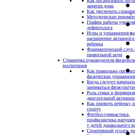
Как организовать лого
занятия дома
Как увеличить словар
Методические рекоме
График работы учителя
дефектолога
Игры и упражнения на
расширение активного
ребенка
Фонематический слух-
правильной речи
Страничка руководителя физическ
воспитания
Как правильно организ
физические упражнени
Когда следует начинат
заниматься физкультур
Роль семьи в формиро
двигательной активно
Как привить ребенку л
спорту
Фитбол-гимнастика-
профилактика нарушен
у детей дошкольного в
Спортивный уголок д