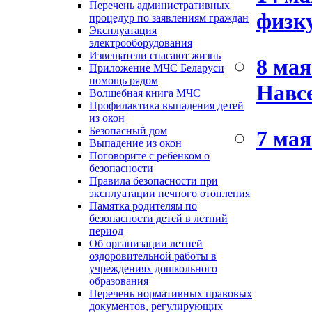
Перечень административных
физк
процедур по заявлениям граждан
Эксплуатация
электрооборудования
Извещатели спасают жизнь
8 мая
Приложение МЧС Беларуси
помощь рядом
Навсе
Волшебная книга МЧС
Профилактика выпадения детей
из окон
Безопасный дом
7 мая
Выпадение из окон
Поговорите с ребенком о
безопасности
Правила безопасности при
эксплуатации печного отопления
Памятка родителям по
безопасности детей в летний
период
Об организации летней
оздоровительной работы в
учреждениях дошкольного
образования
Перечень нормативных правовых
документов, регулирующих