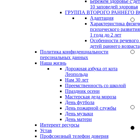
Бережём здоровье с дет
10 заповедей здоровья
ГРУППА ВТОРОГО РАННЕГО В
Адаптация
Характеристика физич
психического развития
1 года до 2 лет
Особенности речевого
детей раннего возраста
Политика конфиденциальности
персональных данных
Наша жизнь
Дорожная азбука от кота
Леопольда
Нам 30 лет
Преемственность со школой
Праздник осени
Мастерская деда мороза
День футбола
День пожарной службы
День музыки
День матери
Интерент ресурсы
Устав
Профсоюзный телефон доверия