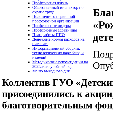
Профсоюзная жизнь
Общественный инспектор по
Бла
охране труда
Положение о первичной
«Ро
профсоюзной организации
Профсоюзные лидеры
Профсоюзные здравницы
дет
План работы ППО
Денежные нормы расходов на
питание.
Информационный сборник
Под
технологических карт блюд и
изделий
Методические рекомендации на
Опуб
2025/2026 учебный год
Меню выходного дня
Коллектив ГУО «Детский
присоединились к акции
благотворительным
фо
н