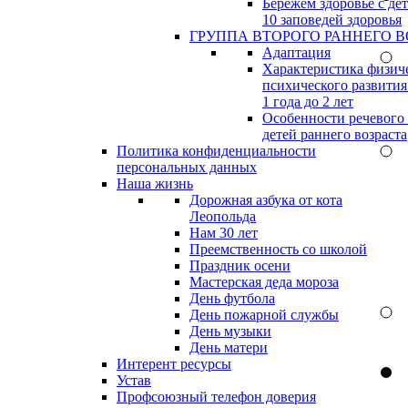
Бережём здоровье с дет
10 заповедей здоровья
ГРУППА ВТОРОГО РАННЕГО В
Адаптация
Характеристика физич
психического развития
1 года до 2 лет
Особенности речевого
детей раннего возраста
Политика конфиденциальности
персональных данных
Наша жизнь
Дорожная азбука от кота
Леопольда
Нам 30 лет
Преемственность со школой
Праздник осени
Мастерская деда мороза
День футбола
День пожарной службы
День музыки
День матери
Интерент ресурсы
Устав
Профсоюзный телефон доверия