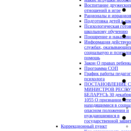
Воспитание дружески
отношений в игре
Рационалы и иррацио
Подготовка детей к шк
Психологическая готов
школьному обучению
Поощрение и наказани
Информация действу
службах, оказывающи
социальную и психоло
помощь
Закон О правах ребенк
Программа СОП
График работы педагог
психолога
ПОСТАНОВЛЕНИЕ 
МИНИСТРОВ РЕСП
БЕЛАРУСЬ 30 декабря 
1055 О признании дет
находящимися в социа
опасном положении и
нуждающимися в
государственной защи
Коррекционный пункт