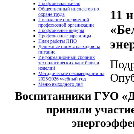
Профсоюзная жизнь
Общественный инспектор по
11 
охране труда
Положение о первичной
«Бе
профсоюзной организации
Профсоюзные лидеры
Профсоюзные здравницы
эне
План работы ППО
Денежные нормы расходов на
питание.
Информационный сборник
Под
технологических карт блюд и
изделий
Методические рекомендации на
Опуб
2025/2026 учебный год
Меню выходного дня
Воспитанники ГУО «Д
приняли участие
энергоэффе