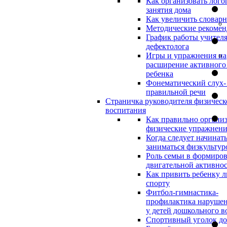
Как организовать лого
занятия дома
Как увеличить словар
Методические рекоме
График работы учителя
дефектолога
Игры и упражнения на
расширение активного
ребенка
Фонематический слух-
правильной речи
Страничка руководителя физическ
воспитания
Как правильно организ
физические упражнени
Когда следует начинат
заниматься физкультур
Роль семьи в формиро
двигательной активно
Как привить ребенку л
спорту
Фитбол-гимнастика-
профилактика нарушен
у детей дошкольного в
Спортивный уголок д