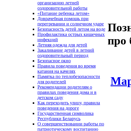
организацию летней
оздоровительной работы
«Питание ребенка летом»
Доврачебная помощь при
Поз
перегревании и солнечном ударе
Безопасность детей летом на воде
Профилактика острых кишечных
про 
инфекций
Летняя одежда для детей
Закаливание детей в летний
оздоровительный период
Безопасное окно
Правила поведения во время
катания на качелях
Памятка по теплобезопасности
Мар
для родителей
Рекомендации родителям о
правилах поведения дома и в
детском саду
Как переходить улицу, правила
поведения на дороге
Государственная символика
Республики Беларусь
О совершенствовании работы по
патриотическому воспитанию