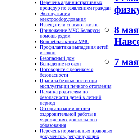
Перечень административных
физк
процедур по заявлениям граждан
Эксплуатация
электрооборудования
Извещатели спасают жизнь
8 мая
Приложение МЧС Беларуси
помощь рядом
Навсе
Волшебная книга МЧС
Профилактика выпадения детей
из окон
Безопасный дом
7 мая
Выпадение из окон
Поговорите с ребенком о
безопасности
Правила безопасности при
эксплуатации печного отопления
Памятка родителям по
безопасности детей в летний
период
Об организации летней
оздоровительной работы в
учреждениях дошкольного
образования
Перечень нормативных правовых
документов, регулирующих