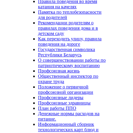
Правила поведения во время
катания на качелях
Памятка по теплобезопасности
для родителей
Рекомендации родителям о
правилах поведения дома и в
детском саду
Как переходить улицу, правила
поведения на дороге
Государственная символика
Республики Беларусь
О совершенствовании работы по
патриотическому воспитанию
Профсоюзная жизнь
Общественный инспектор по
охране труда
Положение о первичной
профсоюзной организации
Профсоюзные лидеры
Профсоюзные здравницы
План работы ППО
Денежные нормы расходов на
питание.
Информационный сборник
технологических карт блюд и