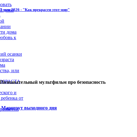
овать
7 мая 2026 - "Как прекрасен этот мир"
я дома
ь
ой
вании
сти дома
юбовь к
ий осанки
озраста
ома
ства, или
ОЗРАСТА
Познавательный мультфильм про безопасность
еского и
 ребенка от
Маршрут выходного дня
 развития