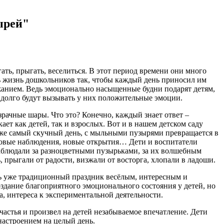
ырей"
гать, прыгать, веселиться. В этот период времени они много
ь жизнь дошкольников так, чтобы каждый день приносил им
жанием. Ведь эмоционально насыщенные будни подарят детям,
 долго будут вызывать у них положительные эмоции.
рачные шары. Что это? Конечно, каждый знает ответ –
ает как детей, так и взрослых. Вот и в нашем детском саду
аже самый скучный день, с мыльными пузырями превращается в
 новые наблюдения, новые открытия… Дети и воспитатели
аблюдали за разноцветными пузырьками, за их волшебным
прыгали от радости, визжали от восторга, хлопали в ладоши.
ь уже традиционный праздник весёлым, интересным и
здание благоприятного эмоционального состояния у детей, но
а, интереса к экспериментальной деятельности.
частья и произвел на детей незабываемое впечатление. Дети
астроением на целый день.