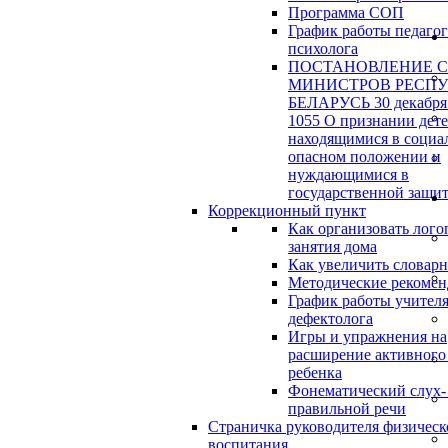
Программа СОП
График работы педагог
психолога
ПОСТАНОВЛЕНИЕ 
МИНИСТРОВ РЕСП
БЕЛАРУСЬ 30 декабря 
1055 О признании дет
находящимися в социа
опасном положении и
нуждающимися в
государственной защи
Коррекционный пункт
Как организовать лого
занятия дома
Как увеличить словар
Методические рекоме
График работы учителя
дефектолога
Игры и упражнения на
расширение активного
ребенка
Фонематический слух-
правильной речи
Страничка руководителя физическ
воспитания