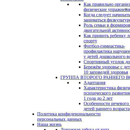
Как правильно организ
физические упражнени
Когда следует начинат
заниматься физкультур
Роль семьи в формиро
двигательной активно
Как привить ребенку л
спорту
Фитбол-гимнастика-
профилактика нарушен
у детей дошкольного в
Спортивный уголок д
Бережём здоровье с дет
10 заповедей здоровья
ГРУППА ВТОРОГО РАННЕГО В
Адаптация
Характеристика физич
психического развития
1 года до 2 лет
Особенности речевого
детей раннего возраста
Политика конфиденциальности
персональных данных
Наша жизнь
Дорожная азбука от кота