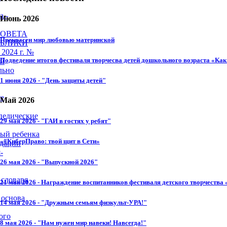
а -
Июнь 2026
СОВЕТА
Прекрасен мир любовью материнской
УБЛИКИ
2024 г. №
Подведение итогов фестиваля творчесва детей дошкольного возраста «Как 
ей
льно
1 июня 2026 - "День защиты детей"
те
Май 2026
педические
29 мая 2026 - "ГАИ в гостях у ребят"
ный ребенка
«#КиберПраво: твой щит в Сети»
ндации
-
26 мая 2026 - "Выпускной 2026"
 словаря
21 мая 2026 - Награждение воспитанников фестиваля детского творчества 
 основа
14 мая 2026 - "Дружным семьям физкульт-УРА!"
ого
8 мая 2026 - "Нам нужен мир навеки! Навсегда!"