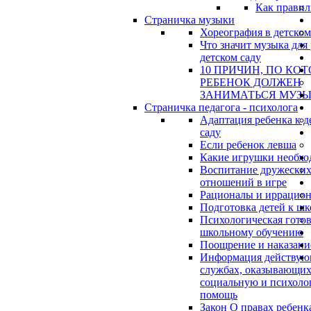
Как правил
Страничка музыки
Хореография в детском
Что значит музыка для 
детском саду
10 ПРИЧИН, ПО КО
РЕБЕНОК ДОЛЖЕН
ЗАНИМАТЬСЯ МУЗ
Страничка педагога - психолога
Адаптация ребенка к д
саду
Если ребенок левша
Какие игрушки необхо
Воспитание дружески
отношений в игре
Рационалы и иррацио
Подготовка детей к шк
Психологическая готов
школьному обучению
Поощрение и наказани
Информация действу
службах, оказывающи
социальную и психоло
помощь
Закон О правах ребенк