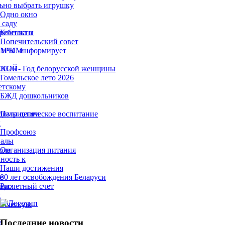
ьно выбрать игрушку
Одно окно
 саду
ребенка в
Контакты
Попечительский совет
ТОРЫМ
МЧС информирует
ЫКОЙ
2026 - Год белорусской женщины
Гомельское лето 2026
етскому
БЖД дошкольников
димы детям
Патриотическое воспитание
х
Профсоюз
налы
оле
Организация питания
ность к
Наши достижения
е
80 лет освобождения Беларуси
ющих
Расчетный счет
х
гическую
Последние новости
а