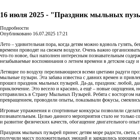
16 июля 2025 - "Праздник мыльных пуз
Подробности
Опубликовано 16.07.2025 17:21
Лето – удивительная пора, когда детям можно вдоволь гулять, бе
времени проводят на свежем воздухе. Очень важно организоват
что-то новое, был наполнен интересным познавательным содер
незабываемые воспоминания о летнем времени в детском саду и
Летящие по воздуху переливающиеся всеми цветами радуги проз
мыльные пузыри. Эта забава известна с давних времен и привлек
прошел праздник мыльных пузырей. Да-да, праздник: любой, д
приключение. Это весело и красиво, а ещё – новые ощущения,
отправились в Страну Мыльных Пузырей. Ребята с восторгом н
превращением, проводили опыты, показывали фокусы, смеялись, 
Игровые упражнения и спортивные конкурсы позволили сделат
познавательным. Целью данного мероприятия стало не только со
и развитие физических качеств, обогащение двигательного опыт
Праздник мыльных пузырей принес детям море радости, света, с
получили массу положительных эмоций и зарядились хорошим н