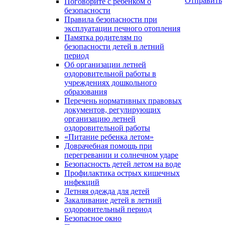
Отправить
Поговорите с ребенком о
безопасности
Правила безопасности при
эксплуатации печного отопления
Памятка родителям по
безопасности детей в летний
период
Об организации летней
оздоровительной работы в
учреждениях дошкольного
образования
Перечень нормативных правовых
документов, регулирующих
организацию летней
оздоровительной работы
«Питание ребенка летом»
Доврачебная помощь при
перегревании и солнечном ударе
Безопасность детей летом на воде
Профилактика острых кишечных
инфекций
Летняя одежда для детей
Закаливание детей в летний
оздоровительный период
Безопасное окно