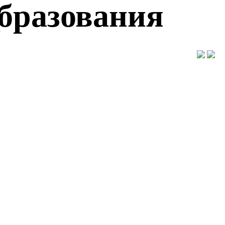
образования
"