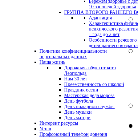
Бережём здоровье с дет
10 заповедей здоровья
ГРУППА ВТОРОГО РАННЕГО В
Адаптация
Характеристика физич
психического развития
1 года до 2 лет
Особенности речевого
детей раннего возраста
Политика конфиденциальности
персональных данных
Наша жизнь
Дорожная азбука от кота
Леопольда
Нам 30 лет
Преемственность со школой
Праздник осени
Мастерская деда мороза
День футбола
День пожарной службы
День музыки
День матери
Интерент ресурсы
Устав
Профсоюзный телефон доверия