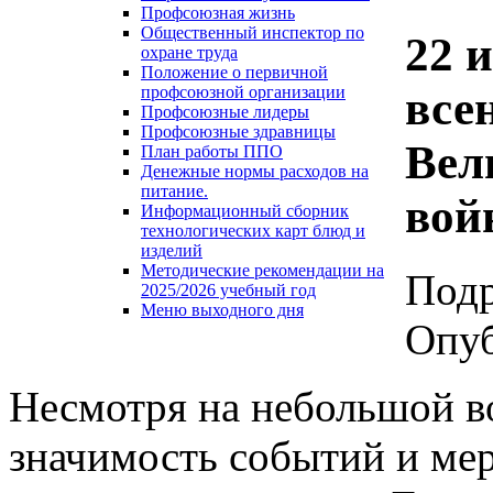
Профсоюзная жизнь
Общественный инспектор по
22 
охране труда
Положение о первичной
все
профсоюзной организации
Профсоюзные лидеры
Профсоюзные здравницы
Вел
План работы ППО
Денежные нормы расходов на
питание.
вой
Информационный сборник
технологических карт блюд и
изделий
Методические рекомендации на
Под
2025/2026 учебный год
Меню выходного дня
Опуб
Несмотря на небольшой в
значимость событий и ме