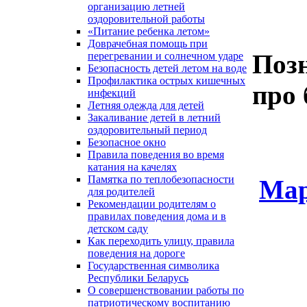
организацию летней
оздоровительной работы
«Питание ребенка летом»
Доврачебная помощь при
Поз
перегревании и солнечном ударе
Безопасность детей летом на воде
Профилактика острых кишечных
про 
инфекций
Летняя одежда для детей
Закаливание детей в летний
оздоровительный период
Безопасное окно
Правила поведения во время
катания на качелях
Памятка по теплобезопасности
Мар
для родителей
Рекомендации родителям о
правилах поведения дома и в
детском саду
Как переходить улицу, правила
поведения на дороге
Государственная символика
Республики Беларусь
О совершенствовании работы по
патриотическому воспитанию