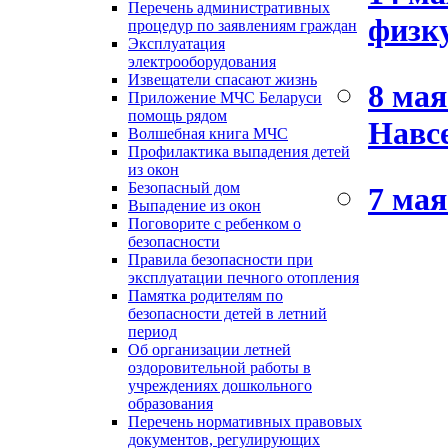
Перечень административных
физк
процедур по заявлениям граждан
Эксплуатация
электрооборудования
Извещатели спасают жизнь
8 мая
Приложение МЧС Беларуси
помощь рядом
Навсе
Волшебная книга МЧС
Профилактика выпадения детей
из окон
Безопасный дом
7 мая
Выпадение из окон
Поговорите с ребенком о
безопасности
Правила безопасности при
эксплуатации печного отопления
Памятка родителям по
безопасности детей в летний
период
Об организации летней
оздоровительной работы в
учреждениях дошкольного
образования
Перечень нормативных правовых
документов, регулирующих