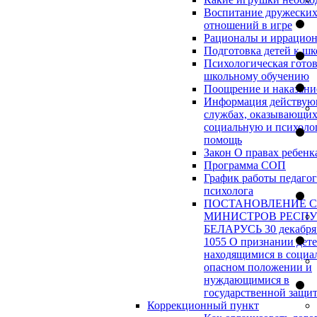
Воспитание дружески
отношений в игре
Рационалы и иррацио
Подготовка детей к шк
Психологическая готов
школьному обучению
Поощрение и наказани
Информация действу
службах, оказывающи
социальную и психоло
помощь
Закон О правах ребенк
Программа СОП
График работы педагог
психолога
ПОСТАНОВЛЕНИЕ 
МИНИСТРОВ РЕСП
БЕЛАРУСЬ 30 декабря 
1055 О признании дет
находящимися в социа
опасном положении и
нуждающимися в
государственной защи
Коррекционный пункт