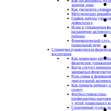
Как организовать лого
занятия дома
Как увеличить словар
Методические рекоме
График работы учителя
дефектолога
Игры и упражнения на
расширение активного
ребенка
Фонематический слух-
правильной речи
Страничка руководителя физическ
воспитания
Как правильно организ
физические упражнени
Когда следует начинат
заниматься физкультур
Роль семьи в формиро
двигательной активно
Как привить ребенку л
спорту
Фитбол-гимнастика-
профилактика нарушен
у детей дошкольного в
Спортивный уголок д