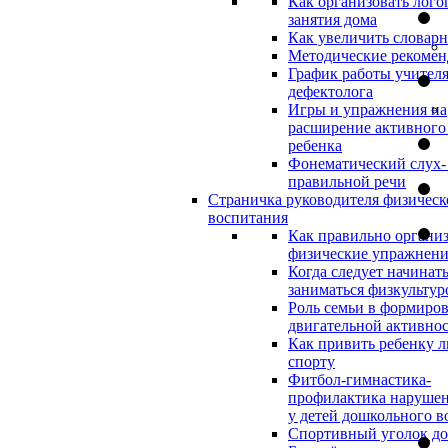
Как организовать лого
занятия дома
Как увеличить словар
Методические рекоме
График работы учителя
дефектолога
Игры и упражнения на
расширение активного
ребенка
Фонематический слух-
правильной речи
Страничка руководителя физическ
воспитания
Как правильно организ
физические упражнени
Когда следует начинат
заниматься физкультур
Роль семьи в формиро
двигательной активно
Как привить ребенку л
спорту
Фитбол-гимнастика-
профилактика нарушен
у детей дошкольного в
Спортивный уголок д