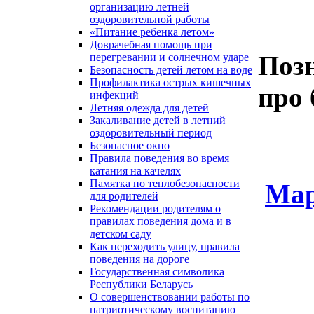
организацию летней
оздоровительной работы
«Питание ребенка летом»
Доврачебная помощь при
Поз
перегревании и солнечном ударе
Безопасность детей летом на воде
Профилактика острых кишечных
про 
инфекций
Летняя одежда для детей
Закаливание детей в летний
оздоровительный период
Безопасное окно
Правила поведения во время
катания на качелях
Памятка по теплобезопасности
Мар
для родителей
Рекомендации родителям о
правилах поведения дома и в
детском саду
Как переходить улицу, правила
поведения на дороге
Государственная символика
Республики Беларусь
О совершенствовании работы по
патриотическому воспитанию