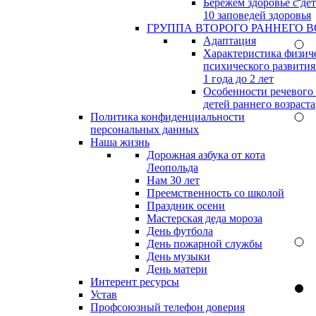
Бережём здоровье с дет
10 заповедей здоровья
ГРУППА ВТОРОГО РАННЕГО В
Адаптация
Характеристика физич
психического развития
1 года до 2 лет
Особенности речевого
детей раннего возраста
Политика конфиденциальности
персональных данных
Наша жизнь
Дорожная азбука от кота
Леопольда
Нам 30 лет
Преемственность со школой
Праздник осени
Мастерская деда мороза
День футбола
День пожарной службы
День музыки
День матери
Интерент ресурсы
Устав
Профсоюзный телефон доверия