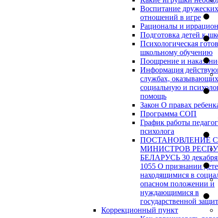
Воспитание дружески
отношений в игре
Рационалы и иррацио
Подготовка детей к шк
Психологическая готов
школьному обучению
Поощрение и наказани
Информация действу
службах, оказывающи
социальную и психоло
помощь
Закон О правах ребенк
Программа СОП
График работы педагог
психолога
ПОСТАНОВЛЕНИЕ 
МИНИСТРОВ РЕСП
БЕЛАРУСЬ 30 декабря 
1055 О признании дет
находящимися в социа
опасном положении и
нуждающимися в
государственной защи
Коррекционный пункт