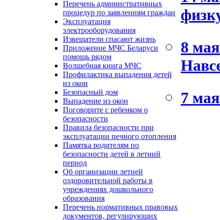
Перечень административных
физк
процедур по заявлениям граждан
Эксплуатация
электрооборудования
Извещатели спасают жизнь
8 мая
Приложение МЧС Беларуси
помощь рядом
Навсе
Волшебная книга МЧС
Профилактика выпадения детей
из окон
Безопасный дом
7 мая
Выпадение из окон
Поговорите с ребенком о
безопасности
Правила безопасности при
эксплуатации печного отопления
Памятка родителям по
безопасности детей в летний
период
Об организации летней
оздоровительной работы в
учреждениях дошкольного
образования
Перечень нормативных правовых
документов, регулирующих