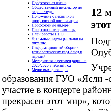
Профсоюзная жизнь
Общественный инспектор по
12 
охране труда
Положение о первичной
это
профсоюзной организации
Профсоюзные лидеры
Профсоюзные здравницы
План работы ППО
Под
Денежные нормы расходов на
питание.
Информационный сборник
Опуб
технологических карт блюд и
изделий
Методические рекомендации на
Учр
2025/2026 учебный год
Меню выходного дня
образования ГУО «Ясли -с
участие в концерте район
прекрасен этот мир», кото