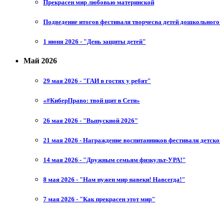
Прекрасен мир любовью материнской
Подведение итогов фестиваля творчесва детей дошкольного 
1 июня 2026 - "День защиты детей"
Май 2026
29 мая 2026 - "ГАИ в гостях у ребят"
«#КиберПраво: твой щит в Сети»
26 мая 2026 - "Выпускной 2026"
21 мая 2026 - Награждение воспитанников фестиваля детско
14 мая 2026 - "Дружным семьям физкульт-УРА!"
8 мая 2026 - "Нам нужен мир навеки! Навсегда!"
7 мая 2026 - "Как прекрасен этот мир"