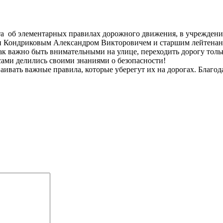
та об элементарных правилах дорожного движения, в учреждении
 Кондриковым Александром Викторовичем и старшим лейтенан
ак важно быть внимательными на улице, переходить дорогу тольк
сами делились своими знаниями о безопасности!
ивать важные правила, которые уберегут их на дорогах. Благод