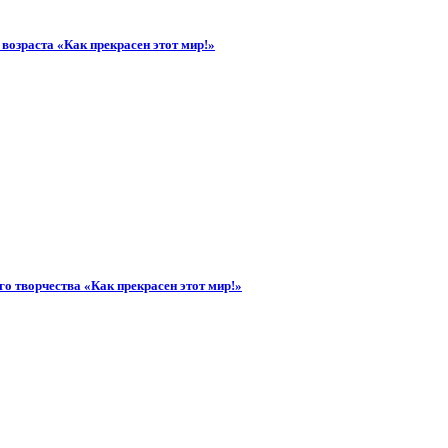
возраста «Как прекрасен этот мир!»
го творчества «Как прекрасен этот мир!»