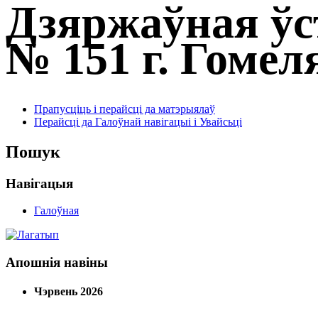
Дзяржаўная ўс
№ 151 г. Гомел
Прапусціць і перайсці да матэрыялаў
Перайсці да Галоўнай навігацыі і Увайсьці
Пошук
Навігацыя
Галоўная
Апошнія навіны
Чэрвень 2026