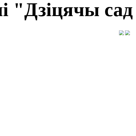
і "Дзіцячы сад