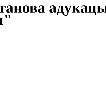
танова адукацы
я"