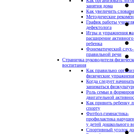
Как организовать лого
занятия дома
Как увеличить словар
Методические рекоме
График работы учителя
дефектолога
Игры и упражнения на
расширение активного
ребенка
Фонематический слух-
правильной речи
Страничка руководителя физическ
воспитания
Как правильно организ
физические упражнени
Когда следует начинат
заниматься физкультур
Роль семьи в формиро
двигательной активно
Как привить ребенку л
спорту
Фитбол-гимнастика-
профилактика нарушен
у детей дошкольного в
Спортивный уголок д