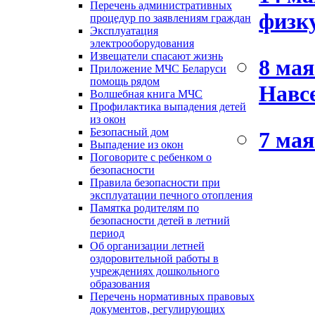
Перечень административных
физк
процедур по заявлениям граждан
Эксплуатация
электрооборудования
Извещатели спасают жизнь
8 мая
Приложение МЧС Беларуси
помощь рядом
Навсе
Волшебная книга МЧС
Профилактика выпадения детей
из окон
Безопасный дом
7 мая
Выпадение из окон
Поговорите с ребенком о
безопасности
Правила безопасности при
эксплуатации печного отопления
Памятка родителям по
безопасности детей в летний
период
Об организации летней
оздоровительной работы в
учреждениях дошкольного
образования
Перечень нормативных правовых
документов, регулирующих