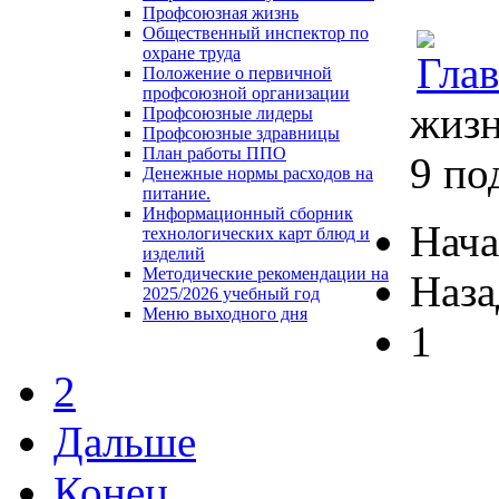
Профсоюзная жизнь
Общественный инспектор по
охране труда
Положение о первичной
профсоюзной организации
жиз
Профсоюзные лидеры
Профсоюзные здравницы
План работы ППО
9 по
Денежные нормы расходов на
питание.
Информационный сборник
Нача
технологических карт блюд и
изделий
Методические рекомендации на
Наза
2025/2026 учебный год
Меню выходного дня
1
2
Дальше
Конец