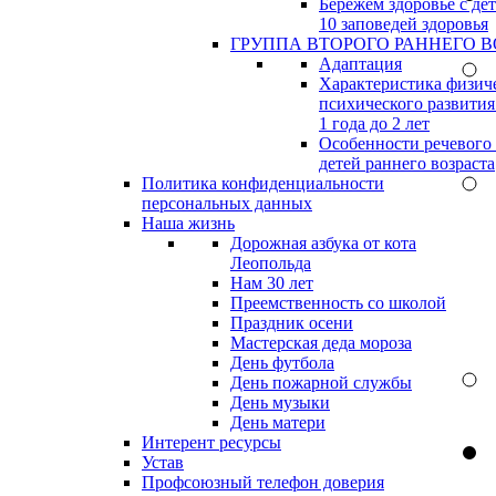
Бережём здоровье с дет
10 заповедей здоровья
ГРУППА ВТОРОГО РАННЕГО В
Адаптация
Характеристика физич
психического развития
1 года до 2 лет
Особенности речевого
детей раннего возраста
Политика конфиденциальности
персональных данных
Наша жизнь
Дорожная азбука от кота
Леопольда
Нам 30 лет
Преемственность со школой
Праздник осени
Мастерская деда мороза
День футбола
День пожарной службы
День музыки
День матери
Интерент ресурсы
Устав
Профсоюзный телефон доверия