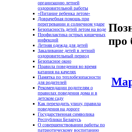
организацию летней
оздоровительной работы
«Питание ребенка летом»
Доврачебная помощь при
Поз
перегревании и солнечном ударе
Безопасность детей летом на воде
Профилактика острых кишечных
про 
инфекций
Летняя одежда для детей
Закаливание детей в летний
оздоровительный период
Безопасное окно
Правила поведения во время
катания на качелях
Памятка по теплобезопасности
Мар
для родителей
Рекомендации родителям о
правилах поведения дома и в
детском саду
Как переходить улицу, правила
поведения на дороге
Государственная символика
Республики Беларусь
О совершенствовании работы по
патриотическому воспитанию