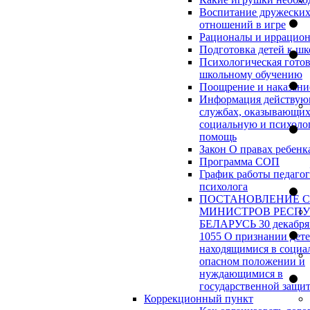
Воспитание дружески
отношений в игре
Рационалы и иррацио
Подготовка детей к шк
Психологическая готов
школьному обучению
Поощрение и наказани
Информация действу
службах, оказывающи
социальную и психоло
помощь
Закон О правах ребенк
Программа СОП
График работы педагог
психолога
ПОСТАНОВЛЕНИЕ 
МИНИСТРОВ РЕСП
БЕЛАРУСЬ 30 декабря 
1055 О признании дет
находящимися в социа
опасном положении и
нуждающимися в
государственной защи
Коррекционный пункт